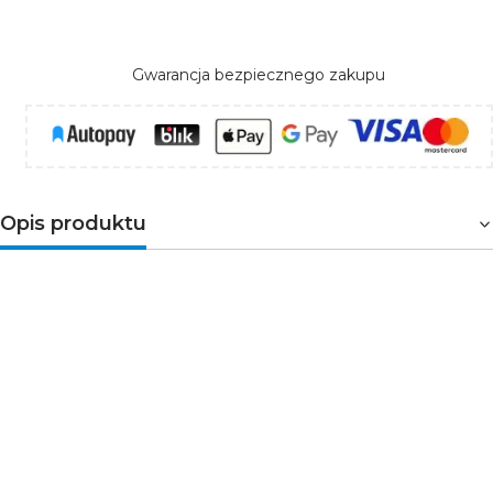
Gwarancja bezpiecznego zakupu
Opis produktu
Kanlux BLINGO AIO SRM 40W 60×60 – panel LED
All-in-One z wyborem mocy i barwy, CRI 90
Panel Kanlux BLINGO AIO w wersji natynkowej (SRM)
łączy w jednym produkcie
regulację mocy
(32/36/40 W)
i
temperatury barwowej
(3000/4000/6500 K) za
pomocą przełączników. Zintegrowany zasilacz,
szybkozłączki i kompaktowa obudowa 60×60 cm