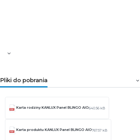
dla naturalnego odwzorowania barw
Kanlux BLINGO AIO
SRM 40W 60×60 to praktyczny
panel All-in-One
do nowoczesnych wnętrz, łączący
wysoką jakość światła z szybkim montażem i długą
niezawodnością.
Pliki do pobrania
Karta rodziny KANLUX Panel BLINGO AIO
640.56 kB
Karta produktu KANLUX Panel BLINGO AIO
767.57 kB