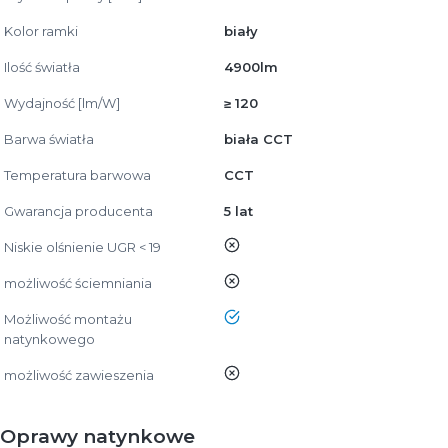
Kolor ramki
biały
Ilość światła
4900lm
Wydajność [lm/W]
≥ 120
Barwa światła
biała CCT
Temperatura barwowa
CCT
Gwarancja producenta
5 lat
nie
Niskie olśnienie UGR < 19
nie
możliwość ściemniania
tak
Możliwość montażu
natynkowego
nie
możliwość zawieszenia
Oprawy natynkowe