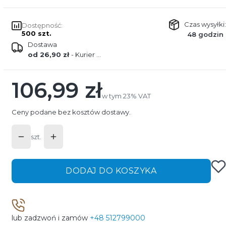
Czas wysyłki:
Dostępność:
500 szt.
48 godzin
Dostawa
od 26,90 zł
- Kurier GLS Poland
106,99 zł
Cena
w tym 23% VAT
w tym
23%
VAT
Ceny podane bez kosztów dostawy.
szt.
DODAJ DO KOSZYKA
lub zadzwoń i zamów
+48 512799000