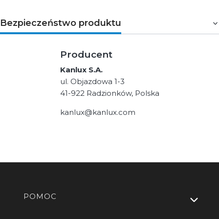
Bezpieczeństwo produktu
Producent
Kanlux S.A.
ul. Objazdowa 1-3
41-922 Radzionków, Polska
kanlux@kanlux.com
Linki w stopce
POMOC