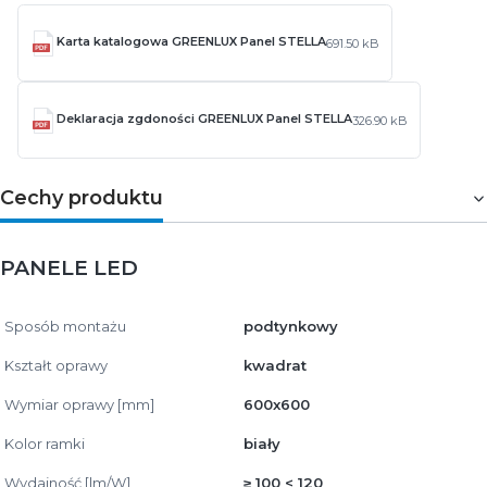
Karta katalogowa GREENLUX Panel STELLA
691.50 kB
Deklaracja zgdoności GREENLUX Panel STELLA
326.90 kB
Cechy produktu
PANELE LED
Sposób montażu
podtynkowy
Kształt oprawy
kwadrat
Wymiar oprawy [mm]
600x600
Kolor ramki
biały
Wydajność [lm/W]
≥ 100 < 120