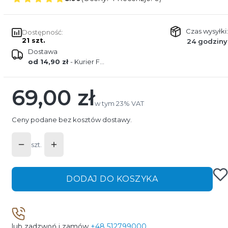
Czas wysyłki:
Dostępność:
21 szt.
24 godziny
Dostawa
od 14,90 zł
- Kurier FEDEX
69,00 zł
Cena
w tym 23% VAT
w tym
23%
VAT
Ceny podane bez kosztów dostawy.
szt.
DODAJ DO KOSZYKA
lub zadzwoń i zamów
+48 512799000