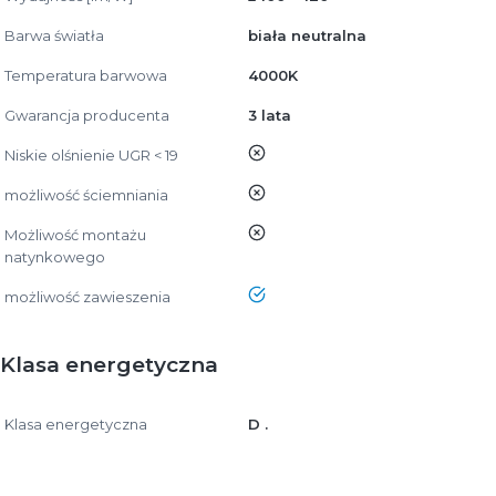
Barwa światła
biała neutralna
Temperatura barwowa
4000K
Gwarancja producenta
3 lata
nie
Niskie olśnienie UGR < 19
nie
możliwość ściemniania
nie
Możliwość montażu
natynkowego
tak
możliwość zawieszenia
Klasa energetyczna
Klasa energetyczna
D .