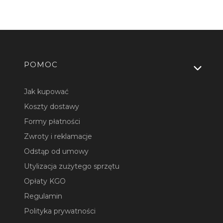
Linki w stopce
POMOC
Jak kupować
Koszty dostawy
Formy płatności
Zwroty i reklamacje
Odstąp od umowy
Utylizacja zużytego sprzętu
Opłaty KGO
Regulamin
Polityka prywatności