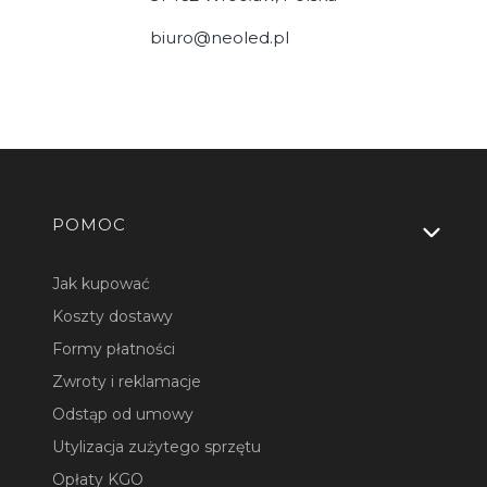
biuro@neoled.pl
Linki w stopce
POMOC
Jak kupować
Koszty dostawy
Formy płatności
Zwroty i reklamacje
Odstąp od umowy
Utylizacja zużytego sprzętu
Opłaty KGO