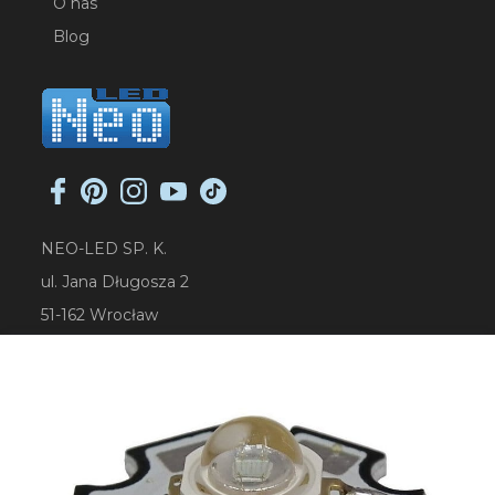
O nas
Blog
NEO-LED SP. K.
ul. Jana Długosza 2
51-162 Wrocław
NIP: 8951925233
sklep@neoled.pl