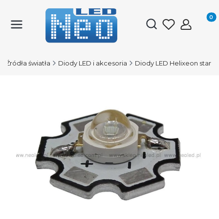
Produk
Otwórz wyszukiwark
Źródła światła
Diody LED i akcesoria
Diody LED Helixeon star