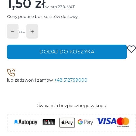
1,50 zł
Cena
w tym 23% VAT
w tym
23%
VAT
Ceny podane bez kosztów dostawy.
szt.
DODAJ DO KOSZYKA
lub zadzwoń i zamów
+48 512799000
Gwarancja bezpiecznego zakupu