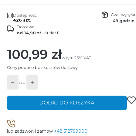
Czas wysyłki:
Dostępność:
426 szt.
48 godzin
Dostawa
od 14,90 zł
- Kurier FEDEX
100,99 zł
Cena
w tym 23% VAT
w tym
23%
VAT
Ceny podane bez kosztów dostawy.
szt.
DODAJ DO KOSZYKA
lub zadzwoń i zamów
+48 512799000