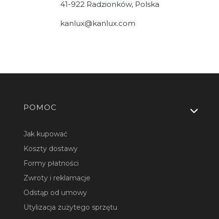
41-922 Radzionków, Polska
kanlux@kanlux.com
Linki w stopce
POMOC
Jak kupować
Koszty dostawy
Formy płatności
Zwroty i reklamacje
Odstąp od umowy
Utylizacja zużytego sprzętu