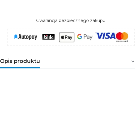
Gwarancja bezpiecznego zakupu
Opis produktu
Plafon LED z pilotem
Kanlux ARVOS N 37W CCT
2680 lm – ściemnialny, czarny
Plafon
Kanlux ARVOS N
łączy nowoczesny design z
funkcją zmiany barwy
światła
3000/4000/6500 K
i
ściemniania
z pilota IR.
Maksymalny strumień
do 2680 lm
(przy 4000 K)
zapewnia komfortowe oświetlenie salonu, sypialni czy