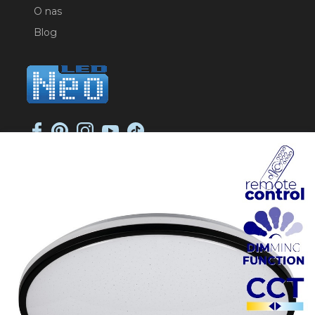
O nas
Blog
NEO-LED SP. K.
ul. Jana Długosza 2
51-162 Wrocław
NIP: 8951925233
sklep@neoled.pl