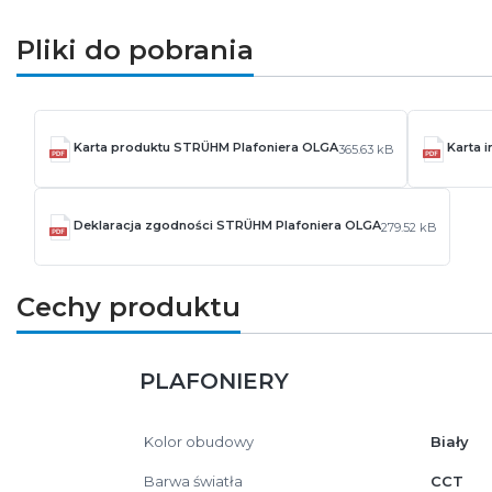
Pliki do pobrania
Karta produktu STRÜHM Plafoniera OLGA
Karta 
365.63 kB
Deklaracja zgodności STRÜHM Plafoniera OLGA
279.52 kB
Cechy produktu
PLAFONIERY
Kolor obudowy
Biały
Barwa światła
CCT