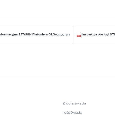
informacyjna STRÜHM Plafoniera OLGA
Instrukcja obsługi S
203.55 kB
Źródła światła
Ilość światła