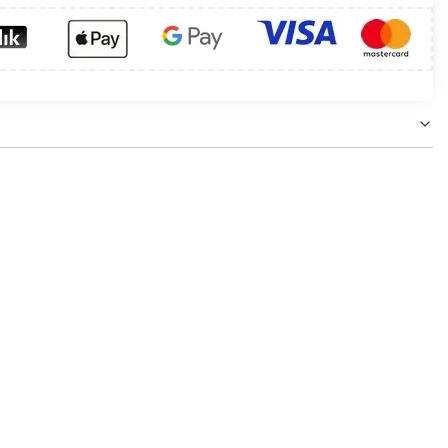
kuchni, pokoi, biur. Lampa posiada wbudowane
eutralną do zimnobiałej barwy. Na różnorodność