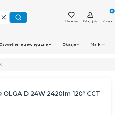
Produk
Wyczyść
Szukaj
Ulubione
Zaloguj się
Koszyk
Oświetlenie zewnętrzne
Okazje
Marki
20
ED OLGA D 24W 2420lm 120° CCT