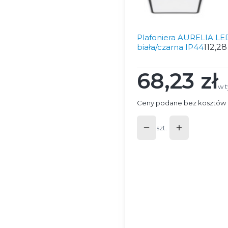
Plafoniera AURELIA LE
biała/czarna IP44
112,28
68,23 zł
Cena
w 
w 
Ceny podane bez kosztów 
szt.