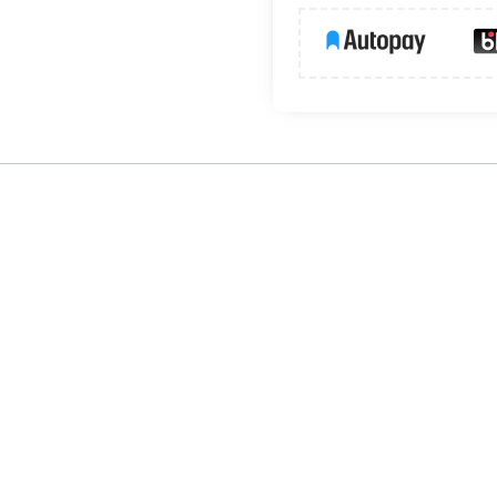
ona do ogólnych celów oświetleniowych wewnątrz budynków np. 
atła 2420 lumenów, rozpiętości świetlnej od ciepłobiałej przez n
wno natynkowego jak i podtynkowego. Zasilacz w komplecie.