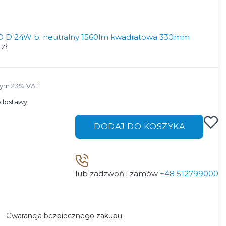
D D 24W b. neutralny 1560lm kwadratowa 330mm
 zł
tym 23% VAT
tym
23%
VAT
dostawy.
DODAJ DO KOSZYKA
lub zadzwoń i zamów
+48 512799000
Gwarancja bezpiecznego zakupu