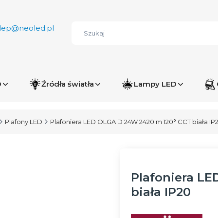
lep@neoled.pl
D
Źródła światła
Lampy LED
Plafony LED
Plafoniera LED OLGA D 24W 2420lm 120° CCT biała IP
Plafoniera L
biała IP20