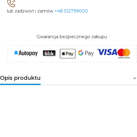
lub zadzwoń i zamów
+48 512799000
Gwarancja bezpiecznego zakupu
Opis produktu
OLGIERD C MVS
to okrągła oprawa LED przeznaczona
do ogólnych celów oświetleniowych wewnątrz
budynków np. przedpokój, korytarz, hall. Oprawa
wyposażona została w mikrofalowy
czujnik ruchu
.
Lampa posiada wbudowane źródło światła LED
o mocy
24W
, strumieniu światła 2090 lumenów, rozpiętości