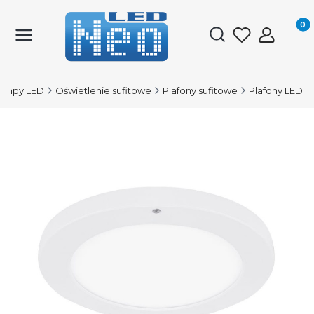
Produk
Otwórz wyszukiwark
ampy LED
Oświetlenie sufitowe
Plafony sufitowe
Plafony LED