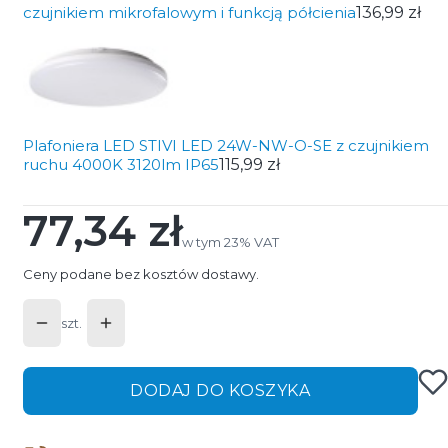
czujnikiem mikrofalowym i funkcją półcienia
136,99 zł
Plafoniera LED STIVI LED 24W-NW-O-SE z czujnikiem
ruchu 4000K 3120lm IP65
115,99 zł
77,34 zł
Cena
w tym 23% VAT
w tym
23%
VAT
Ceny podane bez kosztów dostawy.
szt.
DODAJ DO KOSZYKA