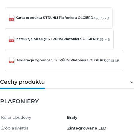
Karta produktu STRÜHM Plafoniera OLGIERD
426.73 kB
Instrukcja obsługi STRÜHM Plafoniera OLGIERD
1.66 MB
Deklaracja zgodności STRÜHM Plafoniera OLGIERD
279.61 kB
Cechy produktu
PLAFONIERY
Kolor obudowy
Biały
Źródła światła
Zintegrowane LED