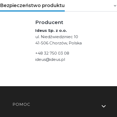
Bezpieczeństwo produktu
Producent
Ideus Sp. z o.o.
ul. Niedźwiedziniec 10
41-506 Chorzów, Polska
+48 32 750 03 08
ideus@ideus.pl
Linki w stopce
POMOC