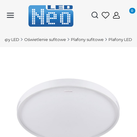
Produk
Otwórz wyszukiwark
ampy LED
Oświetlenie sufitowe
Plafony sufitowe
Plafony LED