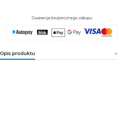
Gwarancja bezpiecznego zakupu
Opis produktu
FABIO
to plafoniera LED marki
STRÜHM
. Produkt emituje
neutralną barwę światła o mocy 48W oraz strumień
świetlny 3360 lumenów. Plafoniera to zgrabna, okrągła
lampa doskonała do pomieszczeń jako główne źródło
światło. Dzięki swojemu prostemu kształtowi i neutralnej
kolorystyce, plafoniera łatwo wpasowuje się w
różnorodne wnętrza, zarówno nowoczesne, jak i
bardziej klasyczne. Posiada klasę ochrony IP44, co