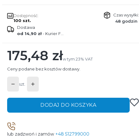
Czas wysyłki:
Dostępność:
100 szt.
48 godzin
Dostawa
od 14,90 zł
- Kurier FEDEX
175,48 zł
Cena
w tym 23% VAT
w tym
23%
VAT
Ceny podane bez kosztów dostawy.
szt.
DODAJ DO KOSZYKA
lub zadzwoń i zamów
+48 512799000