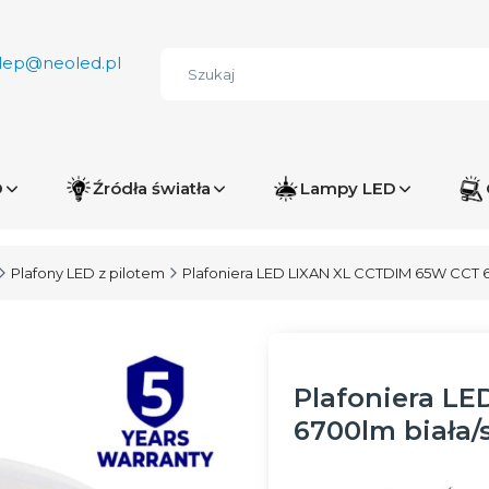
lep@neoled.pl
D
Źródła światła
Lampy LED
Plafony LED z pilotem
Plafoniera LED LIXAN XL CCTDIM 65W CCT 
Plafoniera L
6700lm biała