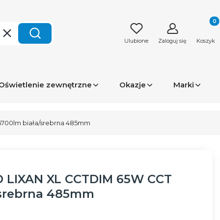
Produk
Wyczyść
Szukaj
Ulubione
Zaloguj się
Koszyk
Oświetlenie zewnętrzne
Okazje
Marki
6700lm biała/srebrna 485mm
ED LIXAN XL CCTDIM 65W CCT
/srebrna 485mm