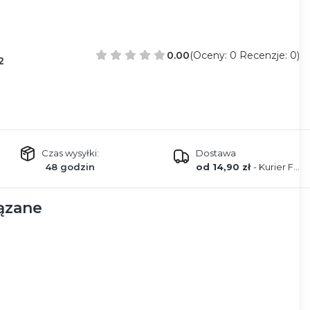
0.00
(Oceny: 0 Recenzje: 0)
2
Czas wysyłki:
Dostawa
48 godzin
od 14,90 zł
- Kurier FEDEX
ązane