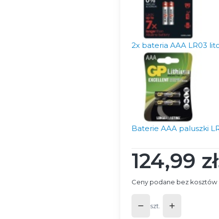
2x bateria AAA LR03 l
Baterie AAA paluszki LR0
124,99 zł
Cena
Ceny podane bez kosztów 
szt.