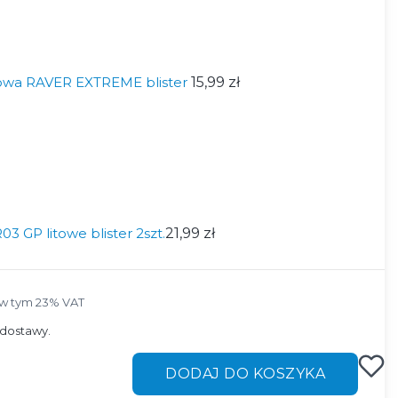
itowa RAVER EXTREME blister
15,99 zł
3 GP litowe blister 2szt.
21,99 zł
w tym 23% VAT
w tym
23%
VAT
dostawy.
DODAJ DO KOSZYKA