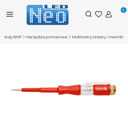
Produk
Otwórz wyszukiwark
artykuły BHP
Narzędzia pomiarowe
Multimetry testery i mierniki