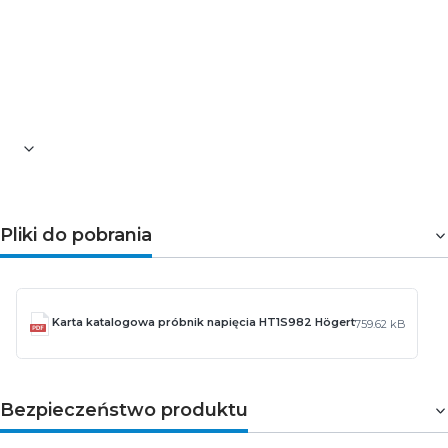
Dodatkowe informacje: Ergonomiczna rękojeść
Materiał: stal
Zastosowanie: do pracy pod napięciem
maksymalnym 500V
Pliki do pobrania
Karta katalogowa próbnik napięcia HT1S982 Högert
759.62 kB
Bezpieczeństwo produktu