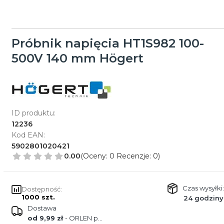
Próbnik napięcia HT1S982 100-
500V 140 mm Högert
ID produktu:
12236
Kod EAN:
5902801020421
0.00
(Oceny: 0 Recenzje: 0)
Czas wysyłki:
Dostępność:
1000 szt.
24 godziny
Dostawa
od 9,99 zł
- ORLEN paczka