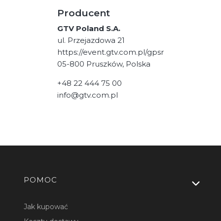
Producent
GTV Poland S.A.
ul. Przejazdowa 21
https://event.gtv.com.pl/gpsr
05-800 Pruszków, Polska
+48 22 444 75 00
info@gtv.com.pl
Linki w stopce
POMOC
Jak kupować