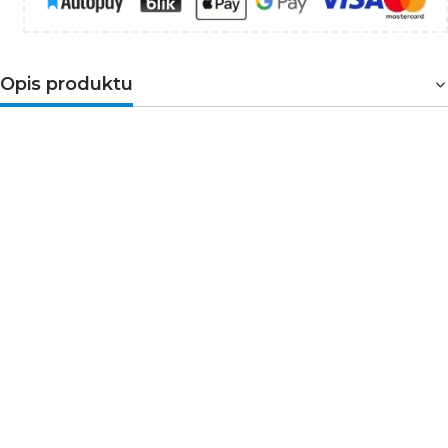
Opis produktu
Próbnik elektryczny HT1S982 przeznaczony jest do
wykrywania napięcia w przewodach i gniazdach.
Charakterystyka:
do pracy pod napięciem AC 100-500 V;
grot płaski 3 mm;
świetlny wskaźnik obecności napięcia;
lekki i wygodny;
ergonomiczny zaczep do paska.
Specyfikacja techniczna:
Długość [mm]: 140