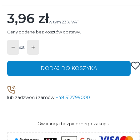
3,96 zł
Cena
w tym 23% VAT
w tym
23%
VAT
Ceny podane bez kosztów dostawy.
szt.
DODAJ DO KOSZYKA
lub zadzwoń i zamów
+48 512799000
Gwarancja bezpiecznego zakupu