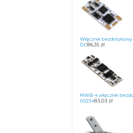
Włącznik bezdotykowy z
DC
86,35 zł
MWB-4 włącznik bezdot
00234
83,03 zł