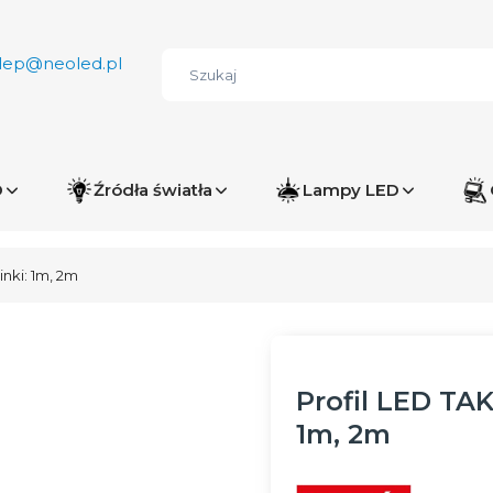
lep@neoled.pl
D
Źródła światła
Lampy LED
nki: 1m, 2m
Profil LED TA
1m, 2m