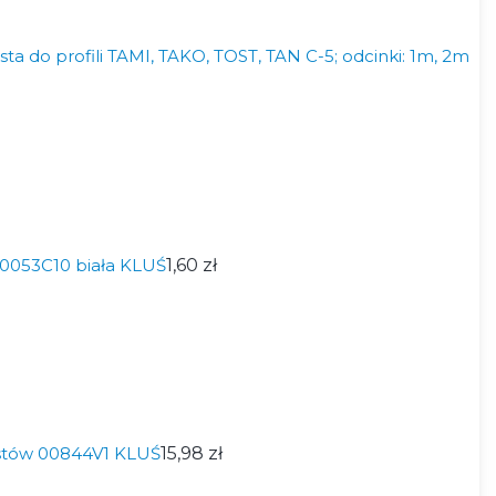
ta do profili TAMI, TAKO, TOST, TAN C-5; odcinki: 1m, 2m
0053C10 biała KLUŚ
1,60 zł
stów 00844V1 KLUŚ
15,98 zł