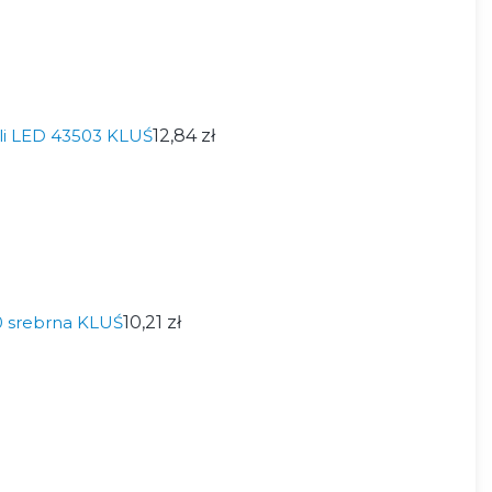
ili LED 43503 KLUŚ
12,84 zł
 srebrna KLUŚ
10,21 zł