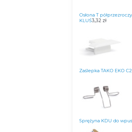
Osłona T półprzezroczys
KLUŚ
3,32 zł
Zaślepka TAKO EKO C2
Sprężyna KDU do wpu