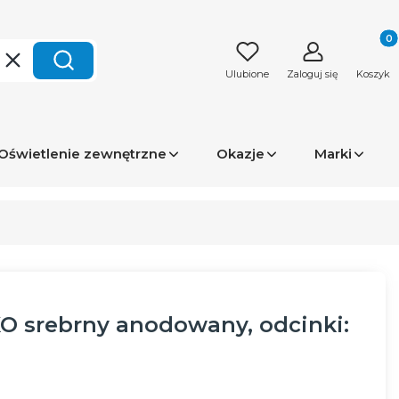
Produk
Wyczyść
Szukaj
Ulubione
Zaloguj się
Koszyk
Oświetlenie zewnętrzne
Okazje
Marki
KO srebrny anodowany, odcinki: