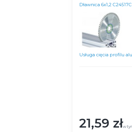
Dławnica 6x1,2 C24517
Usługa cięcia profilu 
Wybierz wariant produ
Poszczególne warianty mog
*
Długość profilu
Wybierz
21,59 zł
Cena
w ty
w t