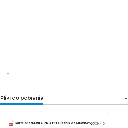
modernizacja instalacji elektrycznych
biura i pomieszczenia użytkowe
Podsumowanie
Przekaźnik dopuszkowy 1-kanałowy Tuya Smart Wi-
Fi+BLE to proste i skuteczne rozwiązanie do sterowania
pojedynczym obwodem w instalacjach smart home.
Łączy kompaktową formę z niezawodną komunikacją i
szeroką kompatybilnością systemową.
Pliki do pobrania
Karta produktu ORNO Przekaźnik dopuszkowy
3.09 MB