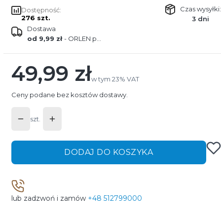
Czas wysyłki:
Dostępność:
276 szt.
3 dni
Dostawa
od 9,99 zł
- ORLEN paczka
49,99 zł
Cena
w tym 23% VAT
w tym
23%
VAT
Ceny podane bez kosztów dostawy.
szt.
DODAJ DO KOSZYKA
lub zadzwoń i zamów
+48 512799000