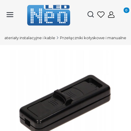
Produk
Otwórz wyszukiwark
Materiały instalacyjne i kable
Przełączniki kołyskowe i manualne