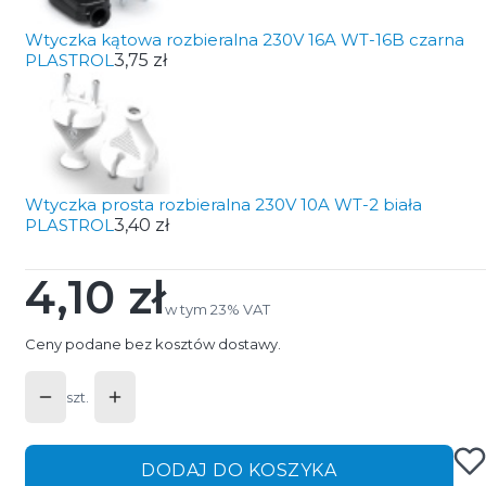
Wtyczka kątowa rozbieralna 230V 16A WT-16B czarna
PLASTROL
3,75 zł
Wtyczka prosta rozbieralna 230V 10A WT-2 biała
PLASTROL
3,40 zł
4,10 zł
Cena
w tym 23% VAT
w tym
23%
VAT
Ceny podane bez kosztów dostawy.
szt.
DODAJ DO KOSZYKA