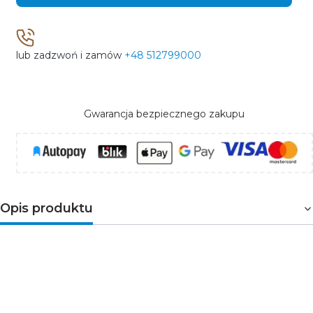
lub zadzwoń i zamów
+48 512799000
Gwarancja bezpiecznego zakupu
Opis produktu
Przełącznik suwakowy
jednotorowy
wyprodukowany
przez Polską
firmę
PLASTROL
, specjalizującą się m.in.
w osprzęcie elektrycznym. Przełącznik może być