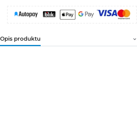
Opis produktu
Koncentryczny przewód antenowy z wtyczką i
gniazdkiem IEC. Przewód jest podwójnie
ekranowany w celu redukcji zakłóceń
elektromagnetycznych. Długość przewodu
wynosi 10 m. Przewód koncentryczny jest
przeznaczony do SAT, DVB-T, ANT, DECODER,
FLAT TV i TV.
Zalety produktu:
Podwójne ekranowanie