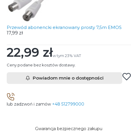
Przewód abonencki ekranowany prosty 7,5m EMOS
17,99 zł
22,99 zł
Cena
w tym 23% VAT
w tym
23%
VAT
Ceny podane bez kosztów dostawy.
Powiadom mnie o dostępności
lub zadzwoń i zamów
+48 512799000
Gwarancja bezpiecznego zakupu