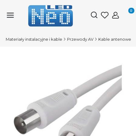
Produk
Otwórz wyszukiwark
D
Materiały instalacyjne i kable
Przewody AV
Kable antenowe