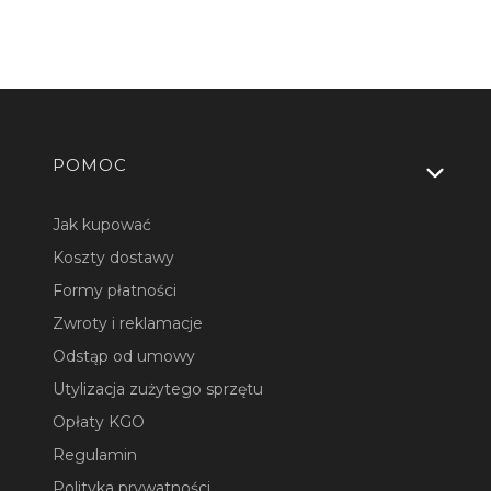
Linki w stopce
POMOC
Jak kupować
Koszty dostawy
Formy płatności
Zwroty i reklamacje
Odstąp od umowy
Utylizacja zużytego sprzętu
Opłaty KGO
Regulamin
Polityka prywatności