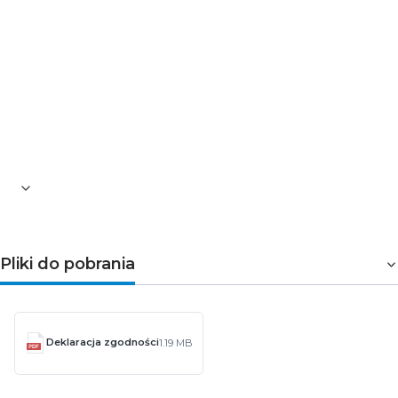
Dane techniczne:
Długość: 10 m
Typ złącz: 2× proste
Złącza: IEC wtyczka – IEC gniazdo
Materiał: PVC
Ilość ekranów: 2
Pliki do pobrania
Deklaracja zgodności
1.19 MB