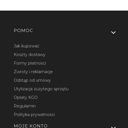
Linki w stopce
POMOC
Jak kupować
Koszty dostawy
Formy płatności
Zwroty i reklamacje
Odstąp od umowy
Utylizacja zużytego sprzętu
Opłaty KGO
Regulamin
Polityka prywatności
MOJE KONTO