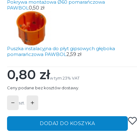
Pokrywa montażowa Ø60 pomarańczowa
PAWBOL
0,50 zł
Puszka instalacyjna do płyt gipsowych głęboka
pomarańczowa PAWBOL
2,59 zł
0,80 zł
Cena
w tym 23% VAT
w tym
23%
VAT
Ceny podane bez kosztów dostawy.
szt.
DODAJ DO KOSZYKA