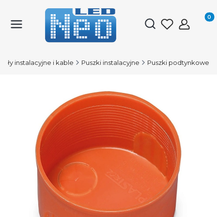
Produk
Otwórz wyszukiwark
iały instalacyjne i kable
Puszki instalacyjne
Puszki podtynkowe