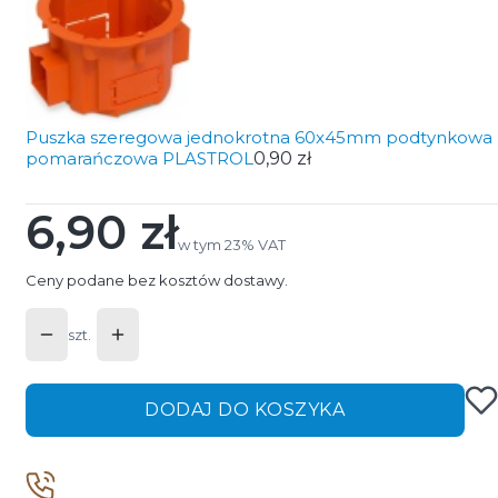
Puszka szeregowa jednokrotna 60x45mm podtynkowa
pomarańczowa PLASTROL
0,90 zł
6,90 zł
Cena
w tym 23% VAT
w tym
23%
VAT
Ceny podane bez kosztów dostawy.
szt.
DODAJ DO KOSZYKA