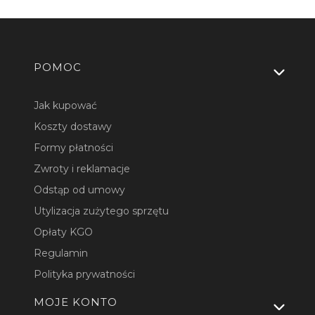
Linki w stopce
POMOC
Jak kupować
Koszty dostawy
Formy płatności
Zwroty i reklamacje
Odstąp od umowy
Utylizacja zużytego sprzętu
Opłaty KGO
Regulamin
Polityka prywatności
MOJE KONTO