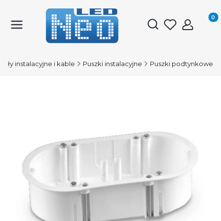
Produk
Otwórz wyszukiwark
iały instalacyjne i kable
Puszki instalacyjne
Puszki podtynkowe