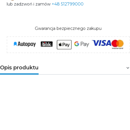
lub zadzwoń i zamów
+48 512799000
Gwarancja bezpiecznego zakupu
Opis produktu
Puszka do płyt gipsowych 62×45 podwójna
podtynkowa, o rozstawie 71mm i osłabionymi ściankami,
sześciowlotowa. Puszka zawiera 8 śrub montażowych.
Parametry techniczne:
Indeks: T-11158
Napięcie [V]: 380