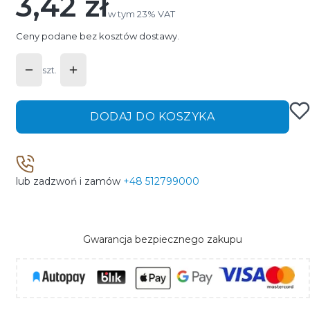
3,42 zł
Cena
w tym 23% VAT
w tym
23%
VAT
Ceny podane bez kosztów dostawy.
szt.
DODAJ DO KOSZYKA
lub zadzwoń i zamów
+48 512799000
Gwarancja bezpiecznego zakupu