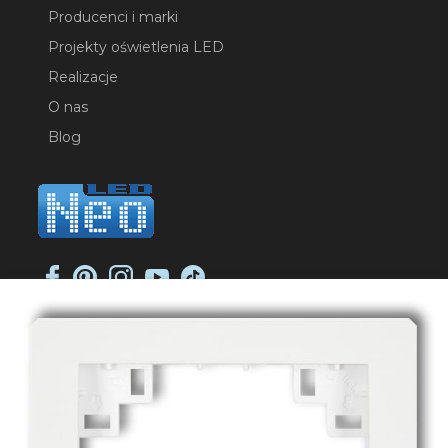
Producenci i marki
Projekty oświetlenia LED
Realizacje
O nas
Blog
NEO-LED SP. K.
ul. Jana Długosza 2
51-162 Wrocław
NIP: 8951925233