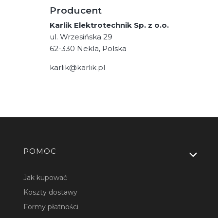
Producent
Karlik Elektrotechnik Sp. z o.o.
ul. Wrzesińska 29
62-330 Nekla, Polska
karlik@karlik.pl
Linki w stopce
POMOC
Jak kupować
Koszty dostawy
Formy płatności