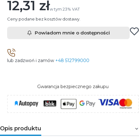
12,31 zł
Cena
w tym 23% VAT
w tym
23%
VAT
Ceny podane bez kosztów dostawy.
Powiadom mnie o dostępności
lub zadzwoń i zamów
+48 512799000
Gwarancja bezpiecznego zakupu
Opis produktu