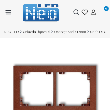
Produk
Otwórz wyszukiwark
NEO-LED
Gniazda i łączniki
Osprzęt Karlik Deco
Seria DECO 