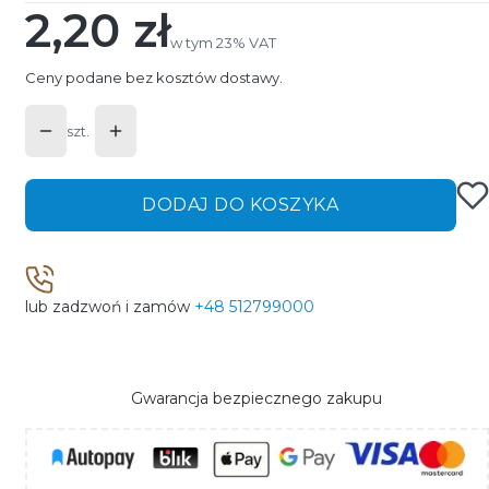
2,20 zł
Cena
w tym 23% VAT
w tym
23%
VAT
Ceny podane bez kosztów dostawy.
szt.
DODAJ DO KOSZYKA
lub zadzwoń i zamów
+48 512799000
Gwarancja bezpiecznego zakupu