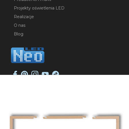
Projekty oświetlenia LED
Realizacje
O nas
Blog
NEO-LED SP. K.
ul. Jana Długosza 2
51-162 Wrocław
NIP: 8951925233
sklep@neoled.pl