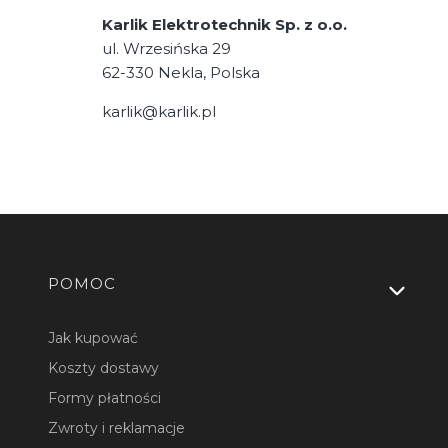
Karlik Elektrotechnik Sp. z o.o.
ul. Wrzesińska 29
62-330 Nekla, Polska
karlik@karlik.pl
Linki w stopce
POMOC
Jak kupować
Koszty dostawy
Formy płatności
Zwroty i reklamacje