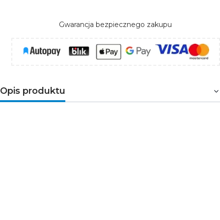
Gwarancja bezpiecznego zakupu
Opis produktu
Czarna ramka z białym wypełnieniem
to propozycja
dla osób lubiących nowoczesne, minimalistyczne
wnętrza. Efekt szkła nadaje jej wyjątkowego charakteru,
a kontrastowe zestawienie kolorów przyciąga wzrok i
podkreśla elegancję. Materiał ASA chroni kolor przed
blaknięciem, zapewniając długowieczność
produktu.
Ramka poczwórna
doskonale nadaje się do
większych układów gniazd i łączników, zapewniając
harmonijną estetykę.