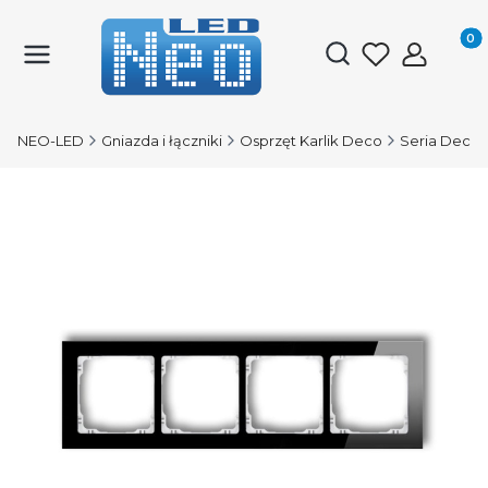
Produk
Otwórz wyszukiwark
NEO-LED
Gniazda i łączniki
Osprzęt Karlik Deco
Seria Deco 