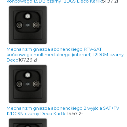
końcowego 1,5DB czarny 12DGS Deco Karlik
81,97 zł
Mechanizm gniazda abonenckiego RTV-SAT
końcowego multimedialnego (internet) 12DGM czarny
Deco
107,23 zł
Mechanizm gniazda abonenckiego 2 wyjścia SAT+TV
12DGSN czarny Deco Karlik
114,67 zł