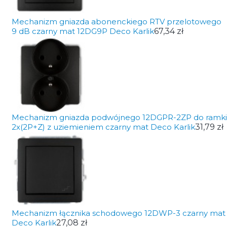
Mechanizm gniazda abonenckiego RTV przelotowego
9 dB czarny mat 12DG9P Deco Karlik
67,34 zł
Mechanizm gniazda podwójnego 12DGPR-2ZP do ramki
2x(2P+Z) z uziemieniem czarny mat Deco Karlik
31,79 zł
Mechanizm łącznika schodowego 12DWP-3 czarny mat
Deco Karlik
27,08 zł