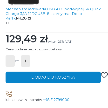
Mechanizm ładowarki USB A+C podwójnej 5V Quick
Charge 3,1A 12DCUSB-8 czarny mat Deco
Karlik
141,28 zł
13
129,49 zł
Cena
w tym 23% VAT
w tym
23%
VAT
Ceny podane bez kosztów dostawy.
szt.
DODAJ DO KOSZYKA
lub zadzwoń i zamów
+48 512799000