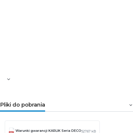
➤Parametry techniczne
Seria: Deco
Kategoria: ramki z efektem szkła
Model: ramka poczwórna
Kolor: czarny
Kolor wypełnienia: biały
Materiał: ASA
Stopień ochrony: IP20
Wymiary [mm]: 302,80 x 90,20 x 12,9
Gwarancja: 5 lat
Pliki do pobrania
Warunki gwarancji KARLIK Seria DECO
527.67 kB