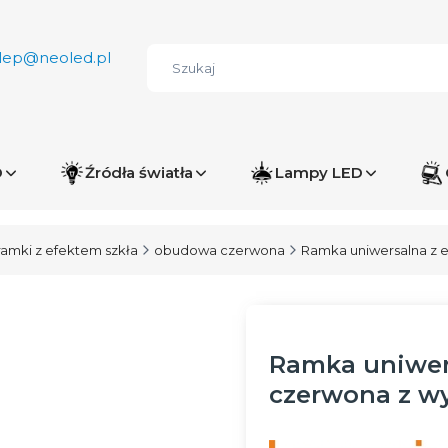
lep@neoled.pl
D
Źródła światła
Lampy LED
ramki z efektem szkła
obudowa czerwona
Ramka uniwersalna z 
Ramka uniwers
czerwona z w