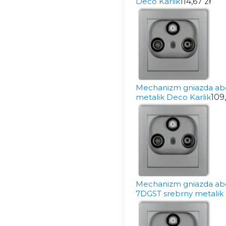
Deco Karlik
114,67 zł
Mechanizm gniazda ab
metalik Deco Karlik
109,
Mechanizm gniazda ab
7DGST srebrny metalik