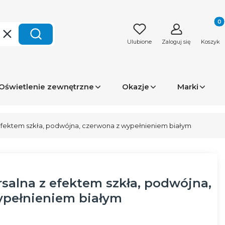
Produk
Wyczyść
Szukaj
Ulubione
Zaloguj się
Koszyk
Oświetlenie zewnętrzne
Okazje
Marki
efektem szkła, podwójna, czerwona z wypełnieniem białym
alna z efektem szkła, podwójna,
ypełnieniem białym