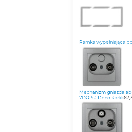
Ramka wypełniająca po
Mechanizm gniazda abo
7DG15P Deco Karlik
67,