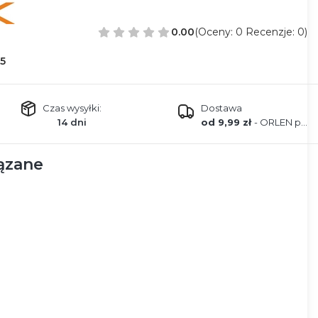
0.00
(Oceny: 0 Recenzje: 0)
5
Czas wysyłki:
Dostawa
14 dni
od 9,99 zł
- ORLEN paczka
ązane