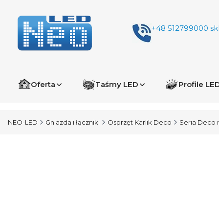
+48 512799000
sk
Oferta
Taśmy LED
Profile LE
NEO-LED
Gniazda i łączniki
Osprzęt Karlik Deco
Seria Deco 