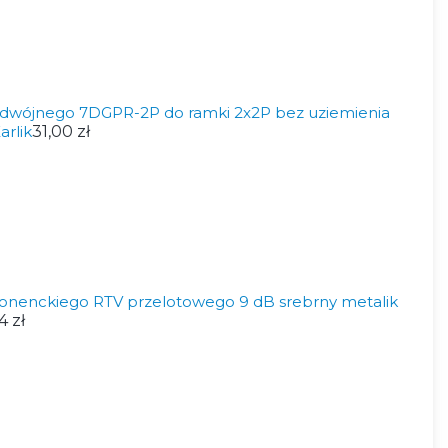
dwójnego 7DGPR-2P do ramki 2x2P bez uziemienia
arlik
31,00 zł
nenckiego RTV przelotowego 9 dB srebrny metalik
4 zł