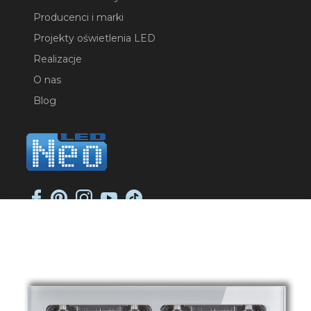
Producenci i marki
Projekty oświetlenia LED
Realizacje
O nas
Blog
NEO-LED SP. K.
ul. Jana Długosza 2
51-162 Wrocław
NIP: 8951925233