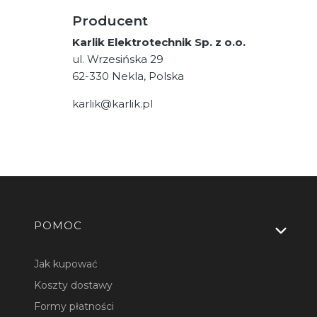
Producent
Karlik Elektrotechnik Sp. z o.o.
ul. Wrzesińska 29
62-330 Nekla, Polska
karlik@karlik.pl
Linki w stopce
POMOC
Jak kupować
Koszty dostawy
Formy płatności