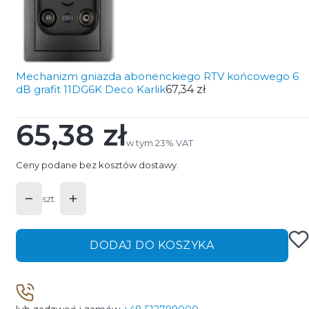
Mechanizm gniazda abonenckiego RTV końcowego 6
dB grafit 11DG6K Deco Karlik
67,34 zł
65,38 zł
Cena
w tym 23% VAT
w tym
23%
VAT
Ceny podane bez kosztów dostawy.
szt.
DODAJ DO KOSZYKA