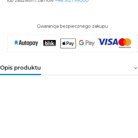
lub zadzwoń i zamów
+48 512799000
Gwarancja bezpiecznego zakupu
Opis produktu
Szara ramka z grafitowym wypełnieniem
to
doskonały wybór dla miłośników stonowanej,
minimalistycznej estetyki. Połyskująca powierzchnia
szkła podkreśla jej nowoczesny charakter, czyniąc ją
wyjątkowym detalem aranżacyjnym. Wykonana z
wytrzymałego materiału ASA, zapewnia odporność na
blaknięcie.
Ramka podwójna
idealnie sprawdzi się do