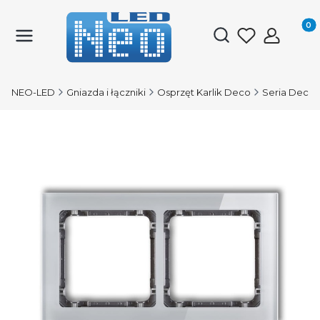
Produk
Otwórz wyszukiwark
NEO-LED
Gniazda i łączniki
Osprzęt Karlik Deco
Seria Deco 