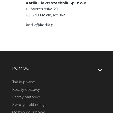
Karlik Elektrotechnik Sp. z o.o.
ul. Wrzesińska 29
62-330 Nekla, Polska
karlik@karlik.pl
Linki w stopce
POMOC
Jak kupować
Koszty dostawy
Formy płatności
Zwroty i reklamacje
Odstąp od umowy