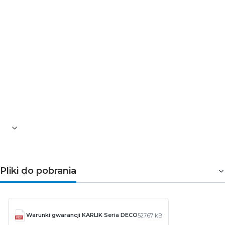
➤Parametry techniczne
Seria: Deco
Kategoria: ramki z efektem szkła
Model: ramka potrójna
Kolor: bordowy
Kolor wypełnienia: grafitowy
Materiał: ASA
Stopień ochrony: IP20
Wymiary [mm]: 232,80 x 90,20 x 12,9
Gwarancja: 5 lat
Pliki do pobrania
Warunki gwarancji KARLIK Seria DECO
527.67 kB