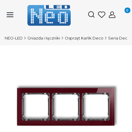
Produk
Otwórz wyszukiwark
NEO-LED
Gniazda i łączniki
Osprzęt Karlik Deco
Seria Deco 