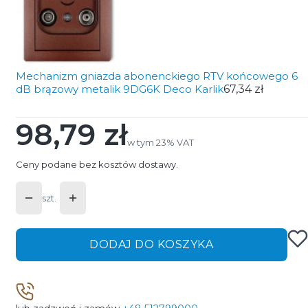
Mechanizm gniazda abonenckiego RTV końcowego 6
dB brązowy metalik 9DG6K Deco Karlik
67,34 zł
98,79 zł
Cena
w tym 23% VAT
w tym
23%
VAT
Ceny podane bez kosztów dostawy.
szt.
DODAJ DO KOSZYKA