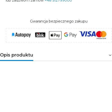
lub zadzwoń i zamów
+48 512799000
Gwarancja bezpiecznego zakupu
Opis produktu
Zestawienie głębokiego
bordo z grafitem
tworzy
elegancką, ale niebanalną kombinację. Efekt szkła
podkreśla unikalny charakter ramki, a wysoka jakość
materiału ASA zapewnia jej trwałość i odporność na
promienie UV.
Ramka potrójna
to stylowe i praktyczne
rozwiązanie, które sprawdzi się w bardziej
rozbudowanych instalacjach.