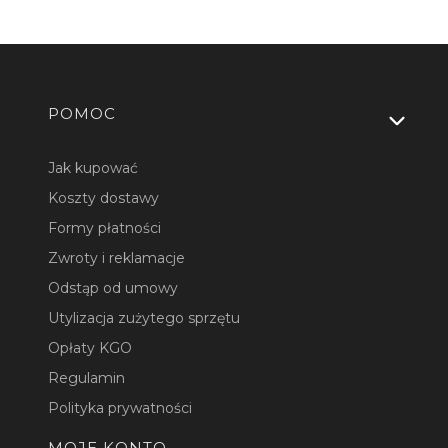
Linki w stopce
POMOC
Jak kupować
Koszty dostawy
Formy płatności
Zwroty i reklamacje
Odstąp od umowy
Utylizacja zużytego sprzętu
Opłaty KGO
Regulamin
Polityka prywatności
MOJE KONTO