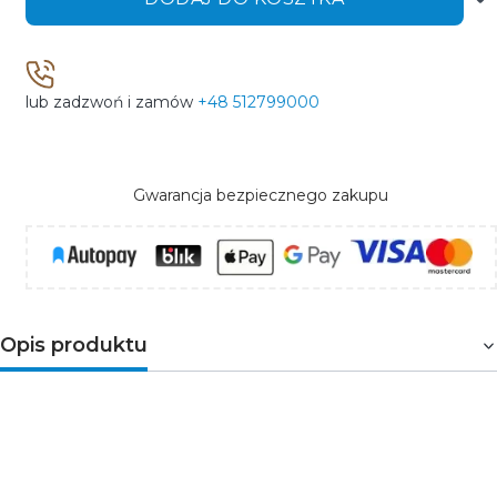
lub zadzwoń i zamów
+48 512799000
Gwarancja bezpiecznego zakupu
Opis produktu
SIERRA
to oprawa na trójfazowy szynoprzewód, w
postaci trzypunktowej i pozwala na skierowanie
strumienia światła w wybranym kierunku. Pozwala więc