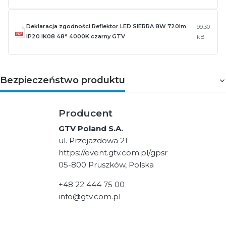
Deklaracja zgodności Reflektor LED SIERRA 8W 720lm
99.30
IP20 IK08 48° 4000K czarny GTV
kB
Bezpieczeństwo produktu
Producent
GTV Poland S.A.
ul. Przejazdowa 21
https://event.gtv.com.pl/gpsr
05-800 Pruszków, Polska
+48 22 444 75 00
info@gtv.com.pl