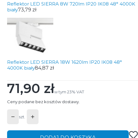
Reflektor LED SIERRA 8W 720lm IP20 IK08 48° 4000K
biały
73,79 zł
Reflektor LED SIERRA 18W 1620lm IP20 IK08 48°
4000K biały
84,87 zł
71,90 zł
Cena
w tym 23% VAT
w tym
23%
VAT
Ceny podane bez kosztów dostawy.
szt.
DODAJ DO KOSZYKA