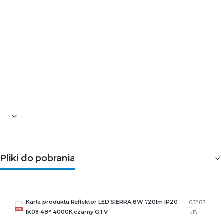
Kolor obudowy: czarny
Klasa ochrony: IP20
Klasa energetyczna: F
Klasa ochrony mechanicznej: IK09
Klasa ochronności przed porażeniem: I
Sposób montażu: na szynę trójfazową
Długość [mm]: 174
Szerokość [mm]: 84
Wysokość [mm]: 34
Gwarancja: 3-letnia
Waga [g]: 480
Pliki do pobrania
Karta produktu Reflektor LED SIERRA 8W 720lm IP20
652.83
IK08 48° 4000K czarny GTV
kB