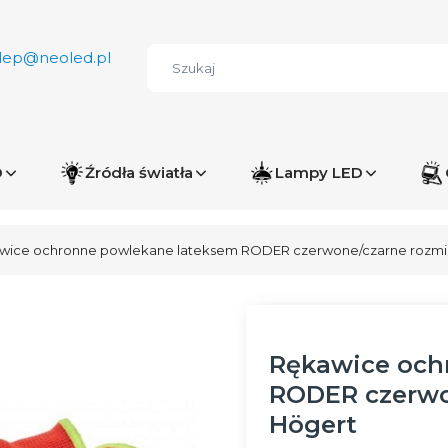
lep@neoled.pl
D
Źródła światła
Lampy LED
wice ochronne powlekane lateksem RODER czerwone/czarne rozmia
Rękawice och
RODER czerwo
Högert