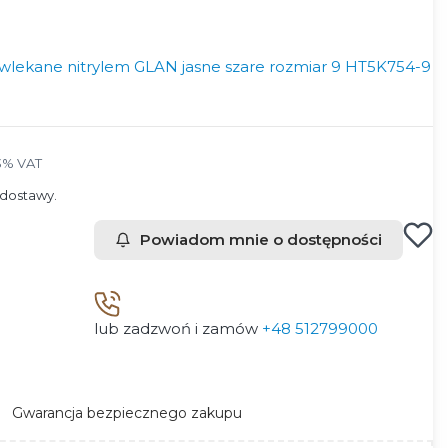
lekane nitrylem GLAN jasne szare rozmiar 9 HT5K754-9
3% VAT
3%
VAT
dostawy.
Powiadom mnie o dostępności
lub zadzwoń i zamów
+48 512799000
Gwarancja bezpiecznego zakupu