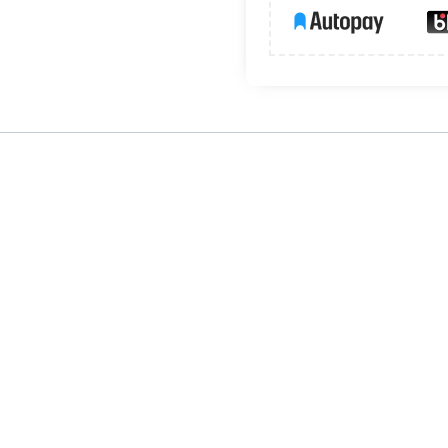
ożeniami występującymi w środowisku pracy. Są elastyczne i roz
ają wysoki komfort prac mechanicznych np. montażu i serwisu ur
rowa, a część chwytna oblana została powłoką poliuretanu (lateksu)