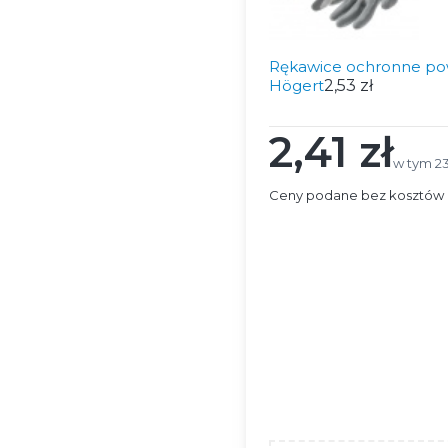
Rękawice ochronne pow
Högert
2,53 zł
2,41 zł
Cena
w tym 2
w tym
2
Ceny podane bez kosztów 