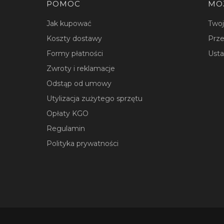
Linki w stopce
POMOC
MO
Jak kupować
Two
Koszty dostawy
Prze
Formy płatności
Usta
Zwroty i reklamacje
Odstąp od umowy
Utylizacja zużytego sprzętu
Opłaty KGO
Regulamin
Polityka prywatności