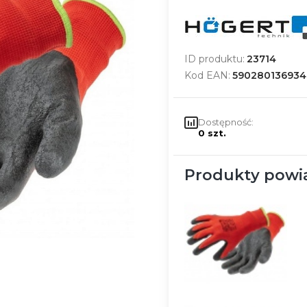
ID produktu:
23714
Kod EAN:
590280136934
Dostępność:
0 szt.
Produkty powi