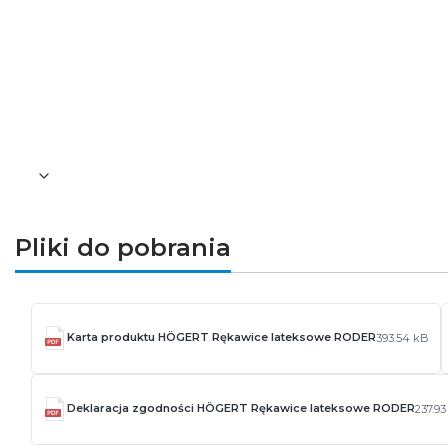
Odporność na przekłucie: 2
Odporność na rozdarcie: 3
Odporność na ścieranie: 2
Płeć: uniwersalne
Rozmiar: 9
Wierzch: lateks/poliester
Dodatkowe informacje: ściągacz w nadga
Pliki do pobrania
Karta produktu HÖGERT Rękawice lateksowe RODER
393.54 kB
Deklaracja zgodności HÖGERT Rękawice lateksowe RODER
237.9