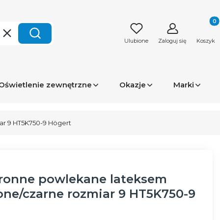
Produk
Wyczyść
Szukaj
Ulubione
Zaloguj się
Koszyk
Oświetlenie zewnętrzne
Okazje
Marki
r 9 HT5K750-9 Högert
ronne powlekane lateksem
ne/czarne rozmiar 9 HT5K750-9