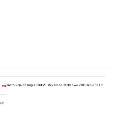
rstku
Instrukcja obsługi HÖGERT Rękawice lateksowe RODER
549.34 kB
3 kB