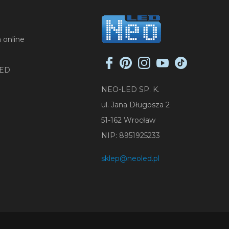
 online
LED
NEO-LED SP. K.
ul. Jana Długosza 2
51-162 Wrocław
NIP: 8951925233
sklep@neoled.pl