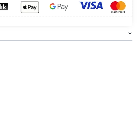
ciągliwe, doskonale sprawdzają się w pracach
ządzeń, konfekcjonowaniu. Materiał, z którego
.