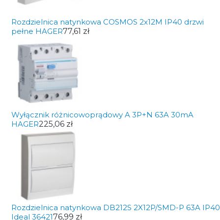
Rozdzielnica natynkowa COSMOS 2x12M IP40 drzwi
pełne HAGER
77,61 zł
Wyłącznik różnicowoprądowy A 3P+N 63A 30mA
HAGER
225,06 zł
Rozdzielnica natynkowa DB212S 2X12P/SMD-P 63A IP40
Ideal 36421
76,99 zł