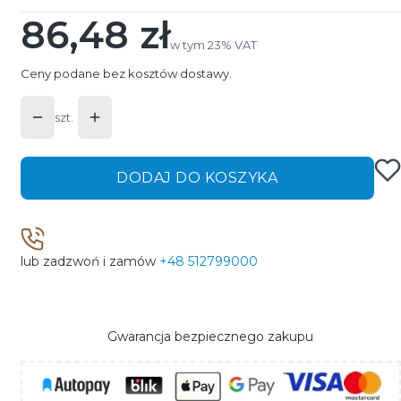
86,48 zł
Cena
w tym 23% VAT
w tym
23%
VAT
Ceny podane bez kosztów dostawy.
szt.
DODAJ DO KOSZYKA
lub zadzwoń i zamów
+48 512799000
Gwarancja bezpiecznego zakupu