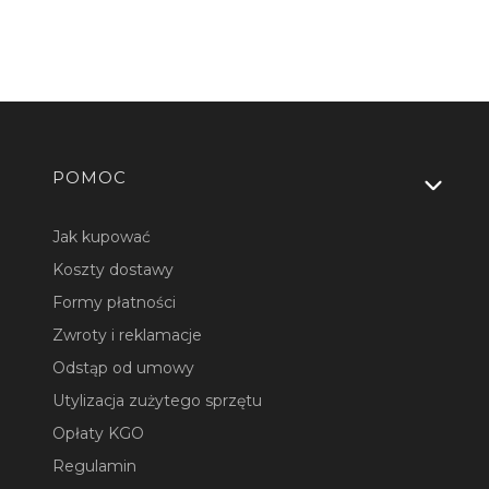
Linki w stopce
POMOC
Jak kupować
Koszty dostawy
Formy płatności
Zwroty i reklamacje
Odstąp od umowy
Utylizacja zużytego sprzętu
Opłaty KGO
Regulamin