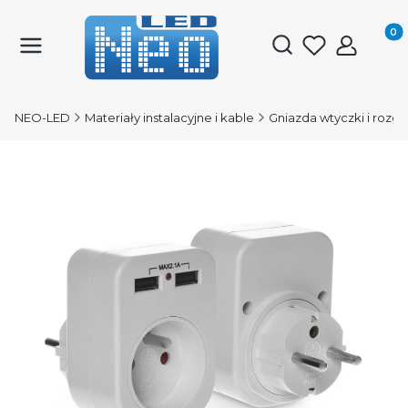
Produk
Otwórz wyszukiwark
NEO-LED
Materiały instalacyjne i kable
Gniazda wtyczki i rozga