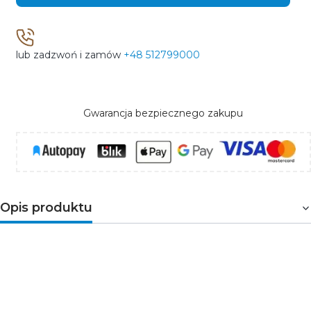
lub zadzwoń i zamów
+48 512799000
Gwarancja bezpiecznego zakupu
Opis produktu
Rozgałęźnik wtyczkowy
wyprodukowany
przez Polską
firmę
PLASTROL
, specjalizującą się m.in.
w osprzęcie elektrycznym. Rozgałęźnik wyposażony jest
w dwa gniazda USB i jedno typu french (z uziemieniem).