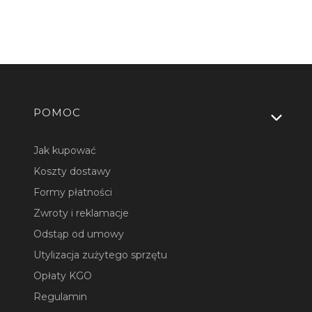
Linki w stopce
POMOC
Jak kupować
Koszty dostawy
Formy płatności
Zwroty i reklamacje
Odstąp od umowy
Utylizacja zużytego sprzętu
Opłaty KGO
Regulamin