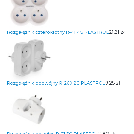
Rozgałęźnik czterokrotny R-41 4G PLASTROL
21,21 zł
Rozgałęźnik podwójny R-260 2G PLASTROL
9,25 zł
Rozgałęźnik potrójny R-21 3G PLASTROL
11,80 zł