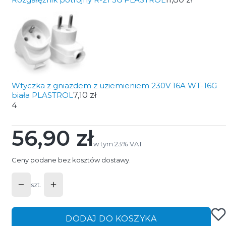
Wtyczka z gniazdem z uziemieniem 230V 16A WT-16G
biała PLASTROL
7,10 zł
4
56,90 zł
Cena
w tym 23% VAT
w tym
23%
VAT
Ceny podane bez kosztów dostawy.
szt.
DODAJ DO KOSZYKA