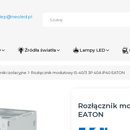
lep@neoled.pl
D
Źródła światła
Lampy LED
iki izolacyjne
Rozłącznik modułowy IS-40/3 3P 40A IP40 EATON
Rozłącznik mo
EATON