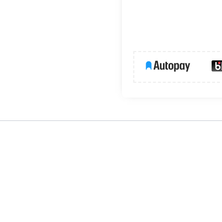
wy: służy do rozłączania obwodów obciążonych prądem znamionow
ii przez określony czas. Ponad to ma za zadanie izolowanie prądu,