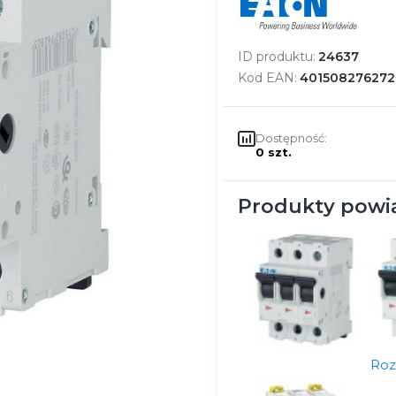
ID produktu:
24637
Kod EAN:
401508276272
Dostępność:
0 szt.
Produkty powi
Roz