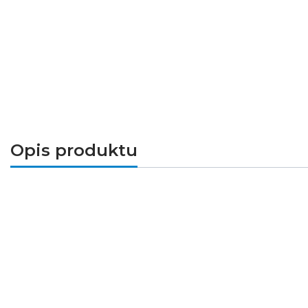
Opis produktu
Rozłącznik izolacyjny, modułowy, 3-bieguno
oraz podczas przeciążeń, zwarć lub innych awar
zasilanych elektrycznie urządzeń.
Parametry techniczne
Prąd znamionowy (IN) [A]: 40
Szerokość wyrażona w modułach: 3