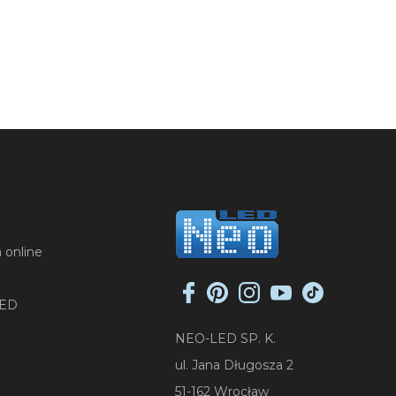
 online
LED
NEO-LED SP. K.
ul. Jana Długosza 2
51-162 Wrocław