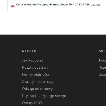
Karta produktu Rozłącznik modułowy 3P 40A EATON
49.33 kB
Linki w stopce
POMOC
MO
Jak kupować
Two
Koszty dostawy
Prze
Formy płatności
Usta
Zwroty i reklamacje
Odstąp od umowy
Utylizacja zużytego sprzętu
Opłaty KGO