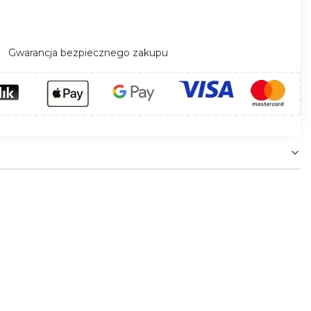
Gwarancja bezpiecznego zakupu
ym. Przewodzi prąd w warunkach znamionowych
 zapewnia więc bezpieczna pracę podczas obsługi