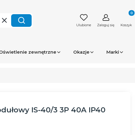
Produk
Wyczyść
Szukaj
Ulubione
Zaloguj się
Koszyk
Oświetlenie zewnętrzne
Okazje
Marki
dułowy IS-40/3 3P 40A IP40