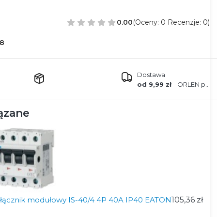
0.00
(Oceny: 0 Recenzje: 0)
8
Dostawa
od 9,99 zł
- ORLEN paczka
ązane
łącznik modułowy IS-40/4 4P 40A IP40 EATON
105,36 zł