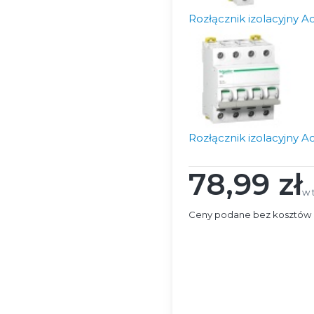
Rozłącznik izolacyjny
Rozłącznik izolacyjny
78,99 zł
Cena
w 
w 
Ceny podane bez kosztów 