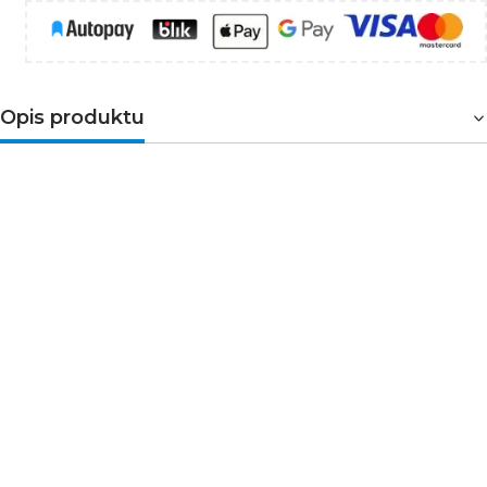
Opis produktu
UWAGA: w komplecie z oprawą nie ma żarówki.
Oprawa wpuszczana w sufit, z możliwością regulacji
źródła światła, wykonana z odlewu aluminium.
Jako źródło światła stosuje się niskonapięciową żarówkę
halogenową lub LED MR16 12V o maksymalnej mocy 50W.
W komplecie z oprawą znajduje się gniazdo do
podłączenia żarówki z trzonkiem GX5,3.