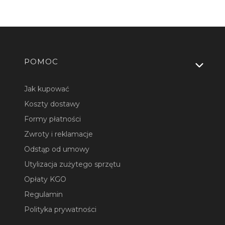
Linki w stopce
POMOC
Jak kupować
Koszty dostawy
Formy płatności
Zwroty i reklamacje
Odstąp od umowy
Utylizacja zużytego sprzętu
Opłaty KGO
Regulamin
Polityka prywatności