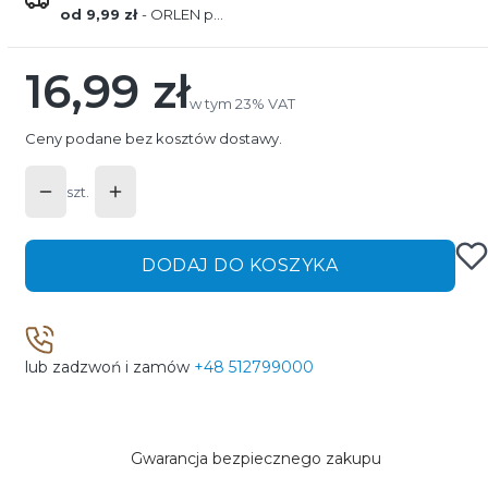
od 9,99 zł
- ORLEN paczka
16,99 zł
Cena
w tym 23% VAT
w tym
23%
VAT
Ceny podane bez kosztów dostawy.
szt.
DODAJ DO KOSZYKA
lub zadzwoń i zamów
+48 512799000
Gwarancja bezpiecznego zakupu