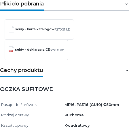
Pliki do pobrania
seidy - karta katalogowa
270.51 kB
seidy - deklaracja CE
389.06 kB
Cechy produktu
OCZKA SUFITOWE
Pasuje do żarówek
MR16, PAR16 (GU10) Φ50mm
Rodzaj oprawy
Ruchoma
Kształt oprawy
Kwadratowy