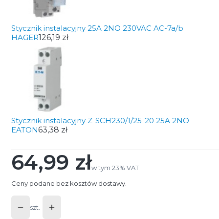
Stycznik instalacyjny 25A 2NO 230VAC AC-7a/b
HAGER
126,19 zł
Stycznik instalacyjny Z-SCH230/1/25-20 25A 2NO
EATON
63,38 zł
64,99 zł
Cena
w tym 23% VAT
w tym
23%
VAT
Ceny podane bez kosztów dostawy.
szt.