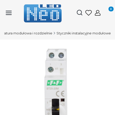
Produk
Otwórz wyszukiwark
aratura modułowa i rozdzielnie
Styczniki instalacyjne modułowe