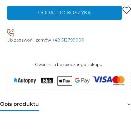
DODAJ DO KOSZYKA
lub zadzwoń i zamów
+48 512799000
Gwarancja bezpiecznego zakupu
Opis produktu
Elektromagnetyczny
stycznik
w
obudowie
modułowej.
Bezpośredni
montaż na szynie
35 mm.