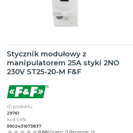
Stycznik modułowy z
manipulatorem 25A styki 2NO
230V ST25-20-M F&F
ID produktu:
29761
Kod EAN:
5902431673837
0.00
(Oceny: 0 Recenzje: 0)