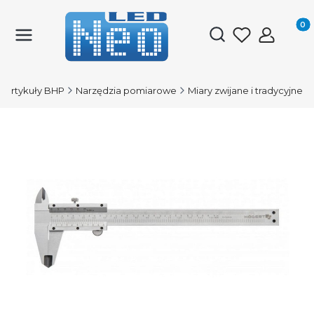
Produk
Otwórz wyszukiwark
i artykuły BHP
Narzędzia pomiarowe
Miary zwijane i tradycyjne