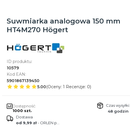
Suwmiarka analogowa 150 mm
HT4M270 Högert
ID produktu:
10579
Kod EAN:
5901867139450
5.00
(Oceny: 1 Recenzje: 0)
Czas wysyłki:
Dostępność:
1000 szt.
48 godzin
Dostawa
od 9,99 zł
- ORLEN paczka