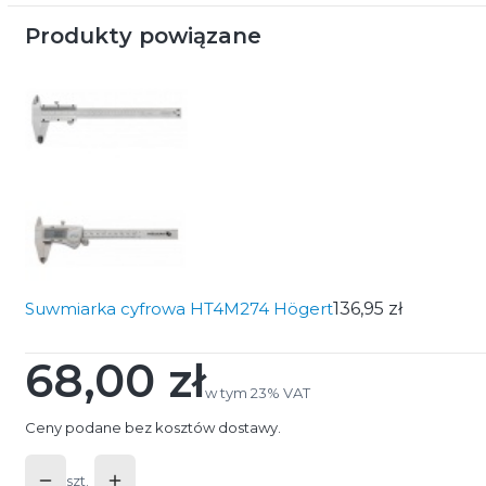
Produkty powiązane
Suwmiarka cyfrowa HT4M274 Högert
136,95 zł
68,00 zł
Cena
w tym 23% VAT
w tym
23%
VAT
Ceny podane bez kosztów dostawy.
szt.