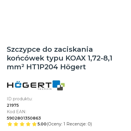
Szczypce do zaciskania
końcówek typu KOAX 1,72-8,1
mm² HT1P204 Högert
ID produktu:
21975
Kod EAN:
5902801350863
5.00
(Oceny: 1 Recenzje: 0)