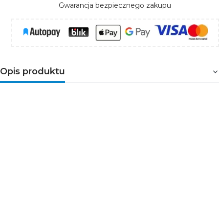
Gwarancja bezpiecznego zakupu
Opis produktu
Szczypce samozaciskowe do zaciskania końcówek
przewodów typu KOAX. Wykorzystywane przy pracach
instalacyjnych i montażowych w serwisach
elektronicznych, jak również w mechanice
samochodowej czy telekomunikacji. Dodatkowo
dwukomponentowa, wyprofilowana rękojeść szczypiec
umożliwia wygodny i stabilny chwyt. Specjalnie
wyprofilowane matryce zapewniają zaciskanie
jednostopniowe, precyzyjne i powtarzalne.
Parametry techniczne