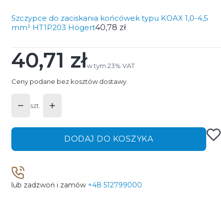
Szczypce do zaciskania końcówek typu KOAX 1,0-4,5
mm² HT1P203 Högert
40,78 zł
40,71 zł
Cena
w tym 23% VAT
w tym
23%
VAT
Ceny podane bez kosztów dostawy.
szt.
DODAJ DO KOSZYKA
lub zadzwoń i zamów
+48 512799000