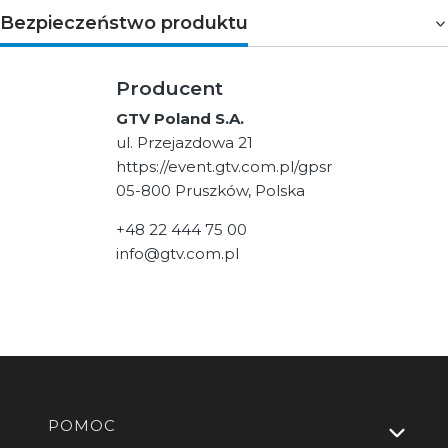
Bezpieczeństwo produktu
Producent
GTV Poland S.A.
ul. Przejazdowa 21
https://event.gtv.com.pl/gpsr
05-800 Pruszków, Polska
+48 22 444 75 00
info@gtv.com.pl
Linki w stopce
POMOC