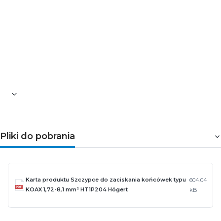
Zakres pracy [mm]: od 1,72 do 8,1
Dodatkowe informacje: system zapadkowy z
blokadą
Wysoka precyzja i powtarzalność zacisku
Długość całkowita szczypiec [mm]: 230
Zmianę rozmiaru szczęk w zakresie [mm²]: 1,72 /
2,6 / 5,4 / 6,5 / 8,1 / 1
Pliki do pobrania
Karta produktu Szczypce do zaciskania końcówek typu
604.04
KOAX 1,72-8,1 mm² HT1P204 Högert
kB