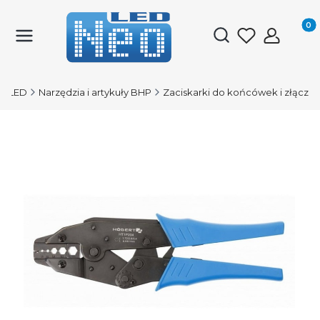
Produk
Otwórz wyszukiwark
O-LED
Narzędzia i artykuły BHP
Zaciskarki do końcówek i złącz