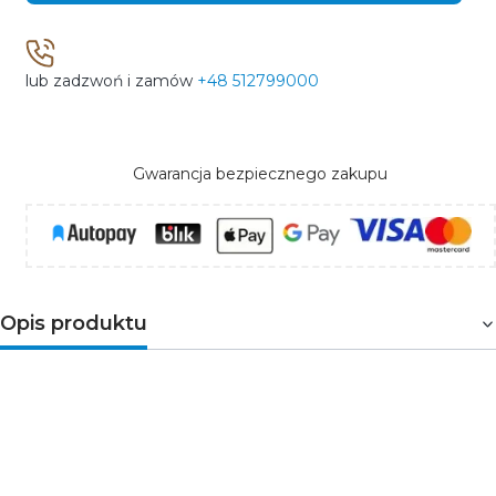
lub zadzwoń i zamów
+48 512799000
Gwarancja bezpiecznego zakupu
Opis produktu
Automatyczny ściągacz izolacji HT1P181 posiadają
dwukomponentową rękojeść wykonaną z
antypoślizgowego materiału, który umożliwia wygodny i
stabilny chwyt. Wyspecjalizowany w zaciskaniu