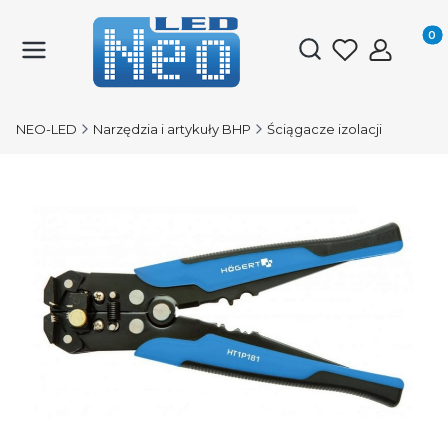
Produk
Otwórz wyszukiwark
NEO-LED
Narzędzia i artykuły BHP
Ściągacze izolacji