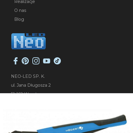
Realizacje
O nas
Blog
NEO-LED SP. K.
ul. Jana Długosza 2
51-162 Wrocław
NIP: 8951925233
sklep@neoled.pl