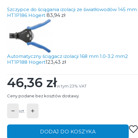
Szczypce do ściągania izolacji ze światłowodów 145 mm
HT1P186 Högert
83,94 zł
Automatyczny ściągacz izolacji 168 mm 1.0-3.2 mm2
HT1P188 Högert
123,43 zł
46,36 zł
Cena
w tym 23% VAT
w tym
23%
VAT
Ceny podane bez kosztów dostawy.
szt.
DODAJ DO KOSZYKA