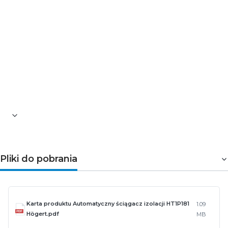
końcówek konektorowych oraz ściąganiu izolacji, której
długość można regulować.
Parametry techniczne
Długość [mm]: 205
Zakres średnicy przewodów [AWG]: 24-10
Zakres przewodów [mm²]: 0,2-6,0
Ostrze - materiał: stal CR12MoV
Informacje dodatkowe: tnące ostrze
Pliki do pobrania
Karta produktu Automatyczny ściągacz izolacji HT1P181
1.09
Högert.pdf
MB