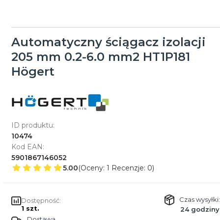
Automatyczny ściągacz izolacji
205 mm 0.2-6.0 mm2 HT1P181
Högert
ID produktu:
10474
Kod EAN:
5901867146052
5.00
(Oceny: 1 Recenzje: 0)
Czas wysyłki:
Dostępność:
1 szt.
24 godziny
Dostawa