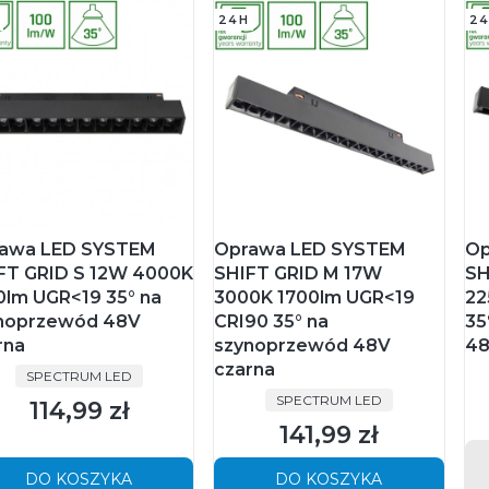
24H
24
awa LED SYSTEM
Oprawa LED SYSTEM
Op
FT GRID S 12W 4000K
SHIFT GRID M 17W
SH
0lm UGR<19 35° na
3000K 1700lm UGR<19
22
noprzewód 48V
CRI90 35° na
35
rna
szynoprzewód 48V
48
czarna
PRODUCENT
SPECTRUM LED
PRODUCENT
SPECTRUM LED
114,99 zł
Cena
141,99 zł
Cena
DO KOSZYKA
DO KOSZYKA