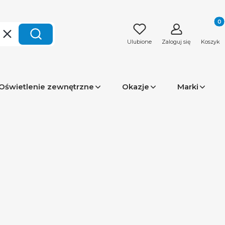
Produk
Wyczyść
Szukaj
Ulubione
Zaloguj się
Koszyk
Oświetlenie zewnętrzne
Okazje
Marki