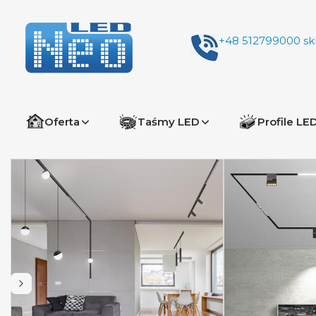
+48 512799000
sk
Oferta
Taśmy LED
Profile LE