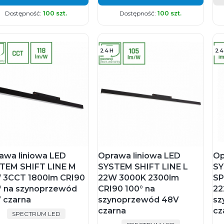
Dostępność:
100 szt.
Dostępność:
100 szt.
24H
24
awa liniowa LED
Oprawa liniowa LED
Op
TEM SHIFT LINE M
SYSTEM SHIFT LINE L
SY
 3CCT 1800lm CRI90
22W 3000K 2300lm
SP
° na szynoprzewód
CRI90 100° na
22
 czarna
szynoprzewód 48V
sz
czarna
cz
PRODUCENT
SPECTRUM LED