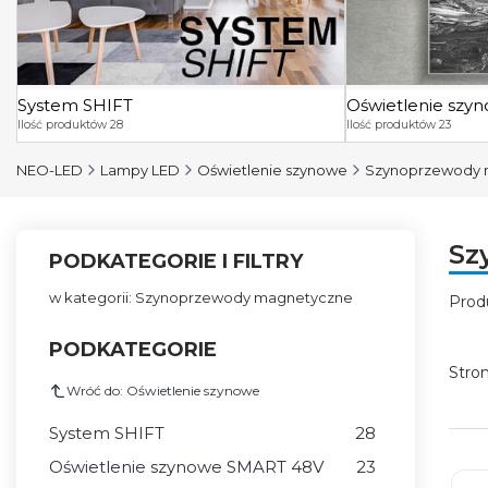
System SHIFT
Oświetlenie sz
Ilość produktów 28
Ilość produktów 23
NEO-LED
Lampy LED
Oświetlenie szynowe
Szynoprzewody 
Sz
PODKATEGORIE I FILTRY
w kategorii: Szynoprzewody magnetyczne
Prod
Lis
PODKATEGORIE
Stro
Wróć do: Oświetlenie szynowe
System SHIFT
28
Oświetlenie szynowe SMART 48V
23