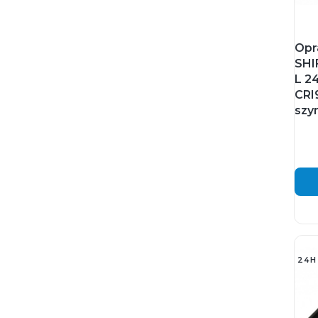
Opr
SHI
L 2
CRI
szy
24H