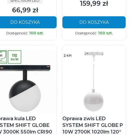
PRODUCENT
SPECTRUM LED
159,99 zł
Cena
66,99 zł
Cena
DO KOSZYKA
DO KOSZYKA
Dostępność:
100 szt.
Dostępność:
100 szt.
H
24H
rawa kula LED
Oprawa zwis LED
STEM SHIFT GLOBE
SYSTEM SHIFT GLOBE P
 3000K 550lm CRI90
10W 2700K 1020lm 120°