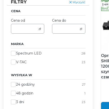
FILTRY
Wyczyść
24H
CENA
Cena od
Cena do
zł
zł
MARKA
Marka
Spectrum LED
28
Opr
SHI
V-TAC
23
120
szy
WYSYŁKA W
cza
Wysyłka w
24 godziny
27
48 godzin
1
3 dni
23