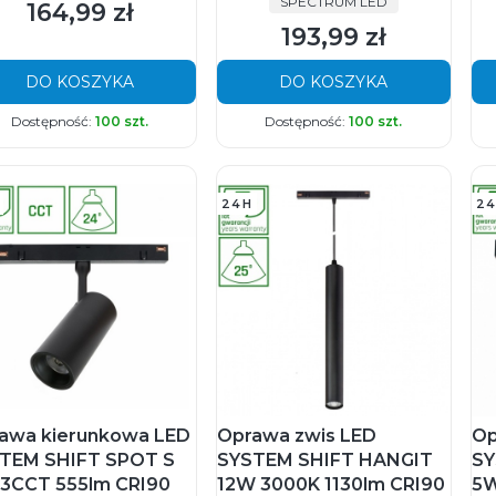
PRODUCENT
SPECTRUM LED
164,99 zł
Cena
193,99 zł
Cena
DO KOSZYKA
DO KOSZYKA
Dostępność:
100 szt.
Dostępność:
100 szt.
24H
24
awa kierunkowa LED
Oprawa zwis LED
Op
TEM SHIFT SPOT S
SYSTEM SHIFT HANGIT
SY
3CCT 555lm CRI90
12W 3000K 1130lm CRI90
5W