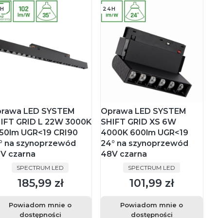
H
24H
rawa LED SYSTEM
Oprawa LED SYSTEM
IFT GRID L 22W 3000K
SHIFT GRID XS 6W
50lm UGR<19 CRI90
4000K 600lm UGR<19
° na szynoprzewód
24° na szynoprzewód
V czarna
48V czarna
PRODUCENT
PRODUCENT
SPECTRUM LED
SPECTRUM LED
185,99 zł
101,99 zł
Cena
Cena
Powiadom mnie o
Powiadom mnie o
dostępności
dostępności