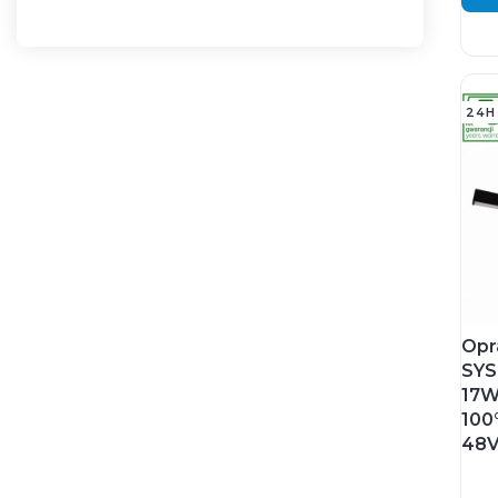
24H
Opr
SYS
17W
100
48V