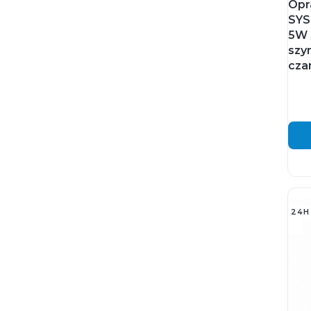
Opr
SYS
5W 
szy
cza
24H