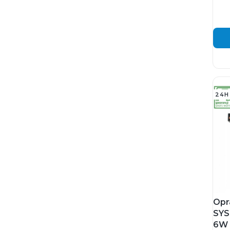
24H
Opr
SYS
6W 