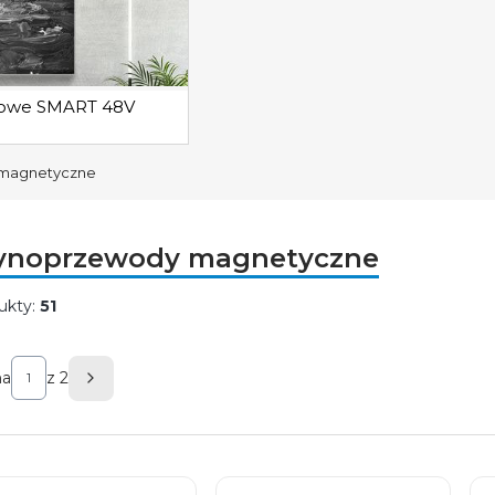
ynowe SMART 48V
magnetyczne
ynoprzewody magnetyczne
ukty:
51
ta produktów
na
z 2
Następne produkty