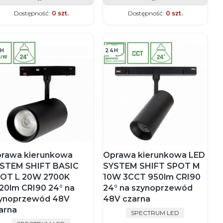
Dostępność:
0 szt.
Dostępność:
0 szt.
H
24H
rawa kierunkowa
Oprawa kierunkowa LED
STEM SHIFT BASIC
SYSTEM SHIFT SPOT M
OT L 20W 2700K
10W 3CCT 950lm CRI90
20lm CRI90 24° na
24° na szynoprzewód
ynoprzewód 48V
48V czarna
arna
PRODUCENT
SPECTRUM LED