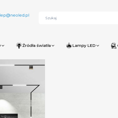
lep@neoled.pl
D
Źródła światła
Lampy LED