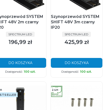
ynoprzewód SYSTEM
Szynoprzewód SYSTEM
IFT 48V 2m czarny
SHIFT 48V 3m czarny
20
IP20
PRODUCENT
PRODUCENT
SPECTRUM LED
SPECTRUM LED
196,99 zł
425,99 zł
Cena
Cena
DO KOSZYKA
DO KOSZYKA
Dostępność:
100 szt.
Dostępność:
100 szt.
H
24H
STSELLER