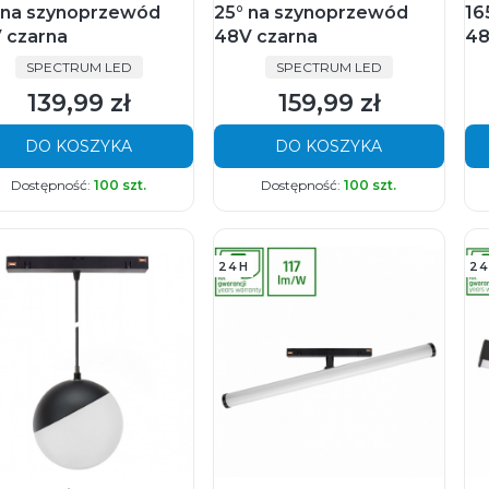
 na szynoprzewód
25° na szynoprzewód
16
 czarna
48V czarna
48
PRODUCENT
PRODUCENT
SPECTRUM LED
SPECTRUM LED
139,99 zł
159,99 zł
Cena
Cena
DO KOSZYKA
DO KOSZYKA
Dostępność:
100 szt.
Dostępność:
100 szt.
24H
24