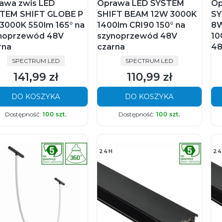
awa zwis LED
Oprawa LED SYSTEM
Op
TEM SHIFT GLOBE P
SHIFT BEAM 12W 3000K
SY
3000K 550lm 165° na
1400lm CRI90 150° na
8W
noprzewód 48V
szynoprzewód 48V
10
rna
czarna
48
PRODUCENT
PRODUCENT
SPECTRUM LED
SPECTRUM LED
141,99 zł
110,99 zł
Cena
Cena
DO KOSZYKA
DO KOSZYKA
Dostępność:
100 szt.
Dostępność:
100 szt.
24H
24