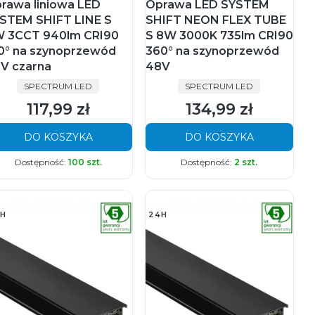
rawa liniowa LED
Oprawa LED SYSTEM
STEM SHIFT LINE S
SHIFT NEON FLEX TUBE
 3CCT 940lm CRI90
S 8W 3000K 735lm CRI90
0° na szynoprzewód
360° na szynoprzewód
V czarna
48V
PRODUCENT
PRODUCENT
SPECTRUM LED
SPECTRUM LED
117,99 zł
134,99 zł
Cena
Cena
DO KOSZYKA
DO KOSZYKA
Dostępność:
100 szt.
Dostępność:
2 szt.
H
24H