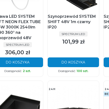
awa LED SYSTEM
Szynoprzewód SYSTEM
Sz
FT NEON FLEX TUBE
SHIFT 48V 1m czarny
SH
4W 3000K 2540lm
IP20
IP
90 360° na
PRODUCENT
SPECTRUM LED
noprzewód 48V
101,99 zł
Cena
PRODUCENT
SPECTRUM LED
306,00 zł
Cena
DO KOSZYKA
DO KOSZYKA
Dostępność:
2 szt.
Dostępność:
100 szt.
24H
24
BE