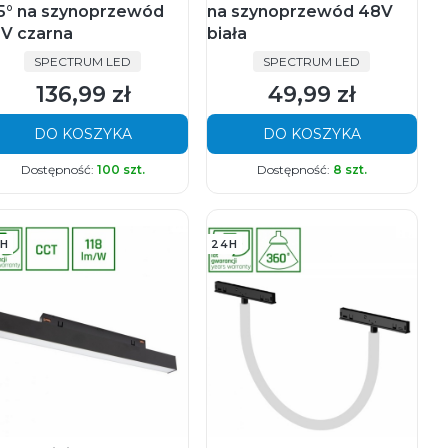
5° na szynoprzewód
na szynoprzewód 48V
V czarna
biała
PRODUCENT
PRODUCENT
SPECTRUM LED
SPECTRUM LED
136,99 zł
49,99 zł
Cena
Cena
DO KOSZYKA
DO KOSZYKA
Dostępność:
100 szt.
Dostępność:
8 szt.
H
24H