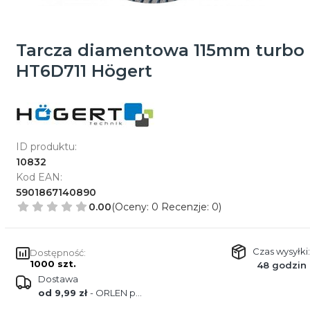
Tarcza diamentowa 115mm turbo
HT6D711 Högert
ID produktu:
10832
Kod EAN:
5901867140890
0.00
(Oceny: 0 Recenzje: 0)
Czas wysyłki:
Dostępność:
1000 szt.
48 godzin
Dostawa
od 9,99 zł
- ORLEN paczka