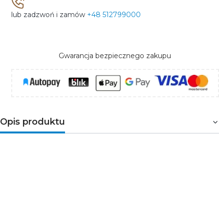
lub zadzwoń i zamów
+48 512799000
Gwarancja bezpiecznego zakupu
Opis produktu
Tarcza diamentowa HT6D711 Högert do szlifierek
kątowych i maszyn tnących. Przeznaczona do pracy na
sucho. Nie posiada ząbków na obrzeżach, dlatego może
być wykorzystywana do przecinania twardych
materiałów budowlanych, takich jak cegła, klinkier,
beton komórkowy, kostka brukowa czy płytki