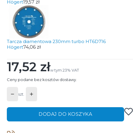
Högert
19,57 zł
Tarcza diamentowa 230mm turbo HT6D716
Högert
74,06 zł
17,52 zł
Cena
w tym 23% VAT
w tym
23%
VAT
Ceny podane bez kosztów dostawy.
szt.
DODAJ DO KOSZYKA