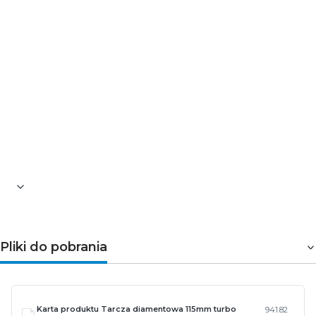
ceramiczne.
Parametry techniczne
Średnica zewnętrzna tarczy [mm]: 115
Średnica otworu tarczy [mm]: 22,2
Grubość tarczy [mm]: 1,3
Materiał: stal ciężko ścierna
Dodatkowe informacje: tarcza o niewielkiej
grubości
Zgodnie z normą: MPA 90506A
Zakres pracy: sucho
Pliki do pobrania
Karta produktu Tarcza diamentowa 115mm turbo
941.82