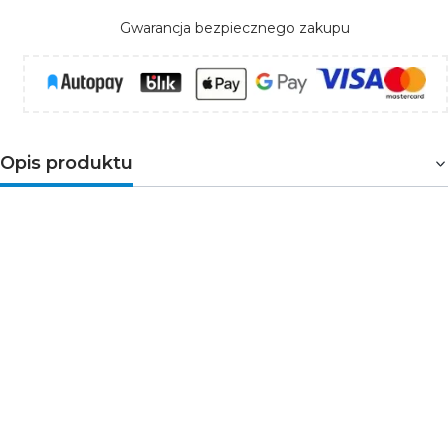
Gwarancja bezpiecznego zakupu
Opis produktu
Uchwyt przeznaczony do usztywnienia połączenia
dwóch szyn
TEAR N
w kolorze czarnym, przy montażu
zwieszanym. Systemu podwieszany jest kompatybilny z
przyłączami i łącznikami systemu TEAR N, jednym ze
specjalnych elementów jest
zawiesie z autoregulacją i
linką 2m
.
Parametry techniczne
Napięcie znamionowe [V]: 220-240 AC
Częstotliwość znamionowa [Hz]: 50