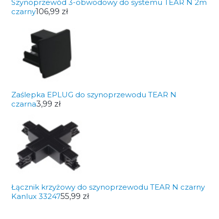
Szynoprzewód 3-obwodowy do systemu TEAR N 2m
czarny
106,99 zł
Zaślepka EPLUG do szynoprzewodu TEAR N
czarna
3,99 zł
Łącznik krzyżowy do szynoprzewodu TEAR N czarny
Kanlux 33247
55,99 zł