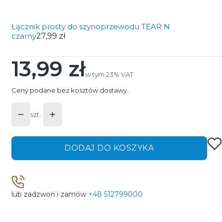
Łącznik prosty do szynoprzewodu TEAR N
czarny
27,99 zł
13,99 zł
Cena
w tym 23% VAT
w tym
23%
VAT
Ceny podane bez kosztów dostawy.
szt.
DODAJ DO KOSZYKA
lub zadzwoń i zamów
+48 512799000