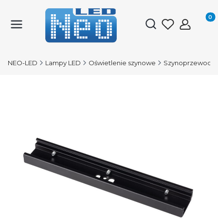
Produk
Otwórz wyszukiwark
NEO-LED
Lampy LED
Oświetlenie szynowe
Szynoprzewody 