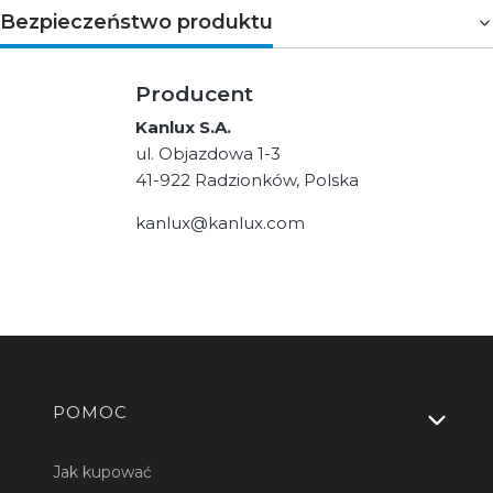
Bezpieczeństwo produktu
Producent
Kanlux S.A.
ul. Objazdowa 1-3
41-922 Radzionków, Polska
kanlux@kanlux.com
Linki w stopce
POMOC
Jak kupować