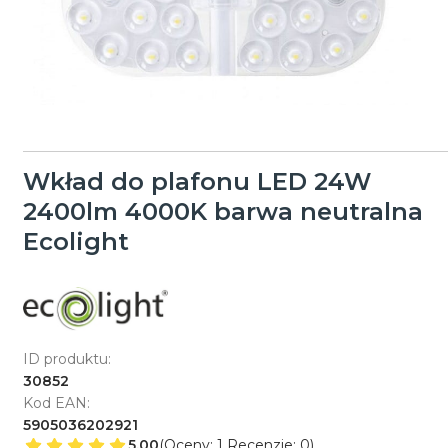
Wkład do plafonu LED 24W
2400lm 4000K barwa neutralna
Ecolight
ID produktu:
30852
Kod EAN:
5905036202921
5.00
(Oceny: 1 Recenzje: 0)