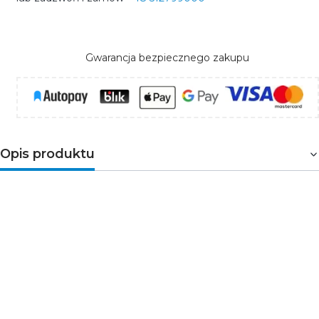
Gwarancja bezpiecznego zakupu
Opis produktu
Wkłady LED do plafonów
od firmy ECO LIGHT
stanowią świetny wybór dla wachlarza potrzeb
oświetleniowych. Dostępne w zakresie mocy od 12 do
36W i neutralnej barwie światła
4000K
, dostarczają
jasne oświetlenie o intensywności od 1200 do 3600 lm.
Dzięki stopniowi ochrony IP20 sprawdzają się w suchych
pomieszczeniach, co czyni je doskonałym rozwiązaniem