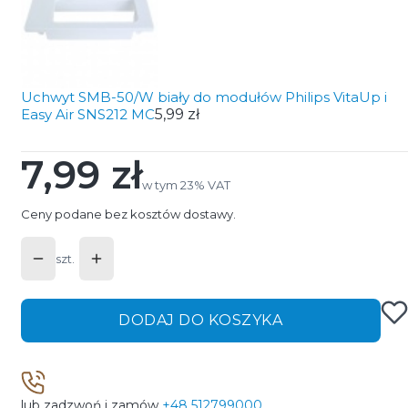
Uchwyt SMB-50/W biały do modułów Philips VitaUp i
Easy Air SNS212 MC
5,99 zł
7,99 zł
Cena
w tym 23% VAT
w tym
23%
VAT
Ceny podane bez kosztów dostawy.
szt.
DODAJ DO KOSZYKA
lub zadzwoń i zamów
+48 512799000