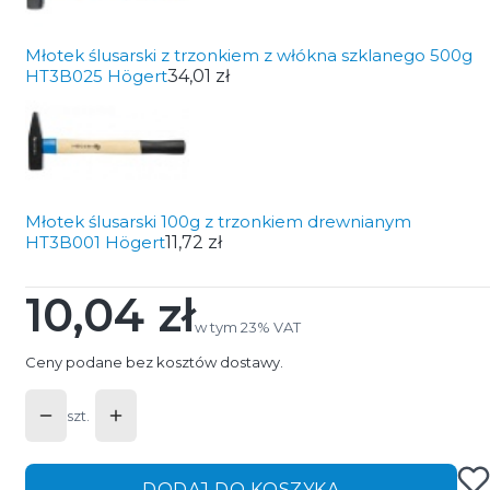
Młotek ślusarski z trzonkiem z włókna szklanego 500g
HT3B025 Högert
34,01 zł
Młotek ślusarski 100g z trzonkiem drewnianym
HT3B001 Högert
11,72 zł
10,04 zł
Cena
w tym 23% VAT
w tym
23%
VAT
Ceny podane bez kosztów dostawy.
szt.
DODAJ DO KOSZYKA