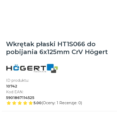
Wkrętak płaski HT1S066 do
pobijania 6x125mm CrV Högert
ID produktu:
10742
Kod EAN:
5901867114525
5.00
(Oceny: 1 Recenzje: 0)