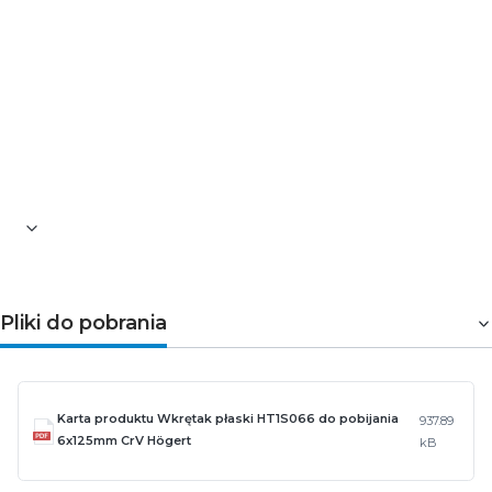
trakcie pracy. Ponad to wkrętak został wykonany z
wysokiej jakości stali narzędziowej. Produkt doskonale
sprawdzi się m.in. w skrzynce z narzędziami ślusarza.
Parametry techniczne
Długość [mm]: 125
Szerokość płaskiej końcówki [mm]: 6
Materiał: stal chromowo-wanadowa
Pliki do pobrania
Karta produktu Wkrętak płaski HT1S066 do pobijania
937.89
6x125mm CrV Högert
kB