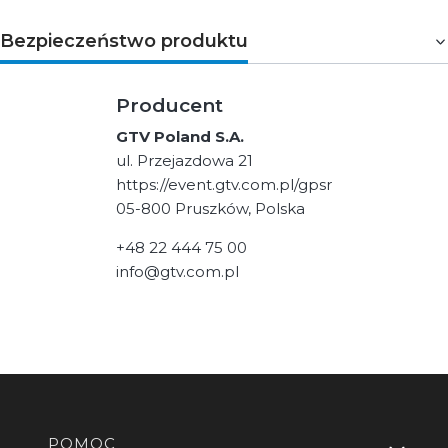
Bezpieczeństwo produktu
Producent
GTV Poland S.A.
ul. Przejazdowa 21
https://event.gtv.com.pl/gpsr
05-800 Pruszków, Polska
+48 22 444 75 00
info@gtv.com.pl
Linki w stopce
POMOC