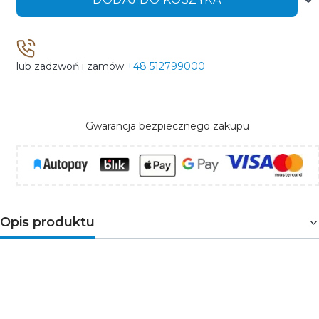
lub zadzwoń i zamów
+48 512799000
Gwarancja bezpiecznego zakupu
Opis produktu
HT1S066
to płaski wkrętak ze stalowym zakończeniem
na rękojeści, który służy do pobijania młotkiem.
Dodatkowo ergonomiczna rękojeść odciąża dłoń w