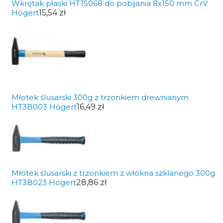
Wkrętak płaski HT1S068 do pobijania 8x150 mm CrV
Högert
15,54 zł
Młotek ślusarski 300g z trzonkiem drewnianym
HT3B003 Högert
16,49 zł
Młotek ślusarski z trzonkiem z włókna szklanego 300g
HT3B023 Högert
28,86 zł