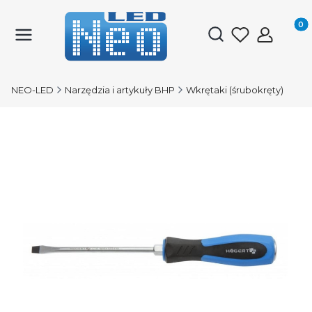
Produk
Otwórz wyszukiwark
NEO-LED
Narzędzia i artykuły BHP
Wkrętaki (śrubokręty)