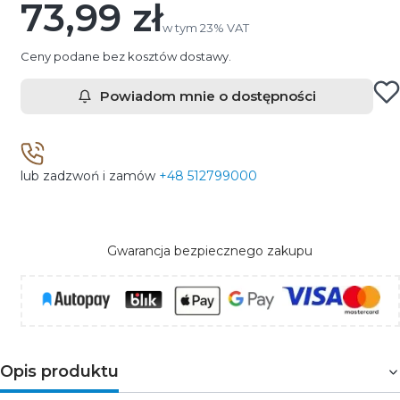
73,99 zł
Cena
w tym 23% VAT
w tym
23%
VAT
Ceny podane bez kosztów dostawy.
Powiadom mnie o dostępności
lub zadzwoń i zamów
+48 512799000
Gwarancja bezpiecznego zakupu
Opis produktu