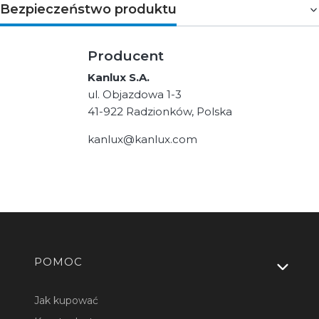
Bezpieczeństwo produktu
Producent
Kanlux S.A.
ul. Objazdowa 1-3
41-922 Radzionków, Polska
kanlux@kanlux.com
Linki w stopce
POMOC
Jak kupować