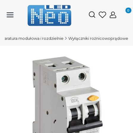
Produk
Otwórz wyszukiwark
Aparatura modułowa i rozdzielnie
Wyłączniki rożnicowoprądowe