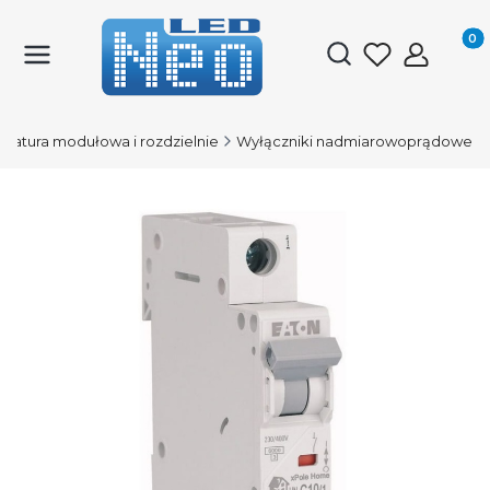
Produk
Otwórz wyszukiwark
aratura modułowa i rozdzielnie
Wyłączniki nadmiarowoprądowe