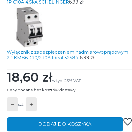
1P C10A 4,5kA SCHELINGER
6,99 zł
Wyłącznik z zabezpieczeniem nadmiarowoprądowym
2P KMB6-C10/2 10A Ideal 32584
16,99 zł
18,60 zł
Cena
w tym 23% VAT
w tym
23%
VAT
Ceny podane bez kosztów dostawy.
szt.
DODAJ DO KOSZYKA