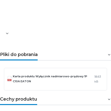
Zakres temperatury otoczenia, na którą może być
narażony wyrób [°C]: od -25 do 75
Wysokość [mm]: 85
Szerokość [mm]: 17,7
Długość [mm]: 73
Pliki do pobrania
Karta produktu Wyłącznik nadmiarowo-prądowy 1P
56.63
C10A EATON
kB
Cechy produktu