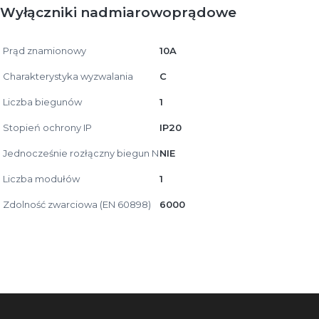
Wyłączniki nadmiarowoprądowe
Prąd znamionowy
10A
Charakterystyka wyzwalania
C
Liczba biegunów
1
Stopień ochrony IP
IP20
Jednocześnie rozłączny biegun N
NIE
Liczba modułów
1
Zdolność zwarciowa (EN 60898)
6000