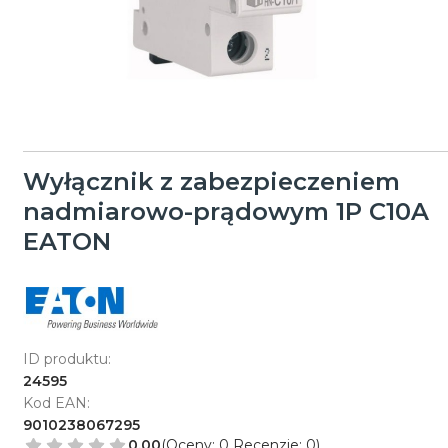
Wyłącznik z zabezpieczeniem
nadmiarowo-prądowym 1P C10A
EATON
ID produktu:
24595
Kod EAN:
9010238067295
0.00
(Oceny: 0 Recenzje: 0)