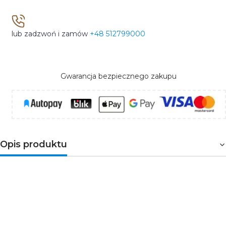
lub zadzwoń i zamów
+48 512799000
Gwarancja bezpiecznego zakupu
Opis produktu
Wyłącznik z zabezpieczeniem nadmiarowo-prądowym
1-biegunowy. Służy do ochrony przewodów przed
przeciążeniami i zwarciami w instalacjach i urządzeniach.
Przeznaczony do montażu na szynie DIN35. Wyłączniki o