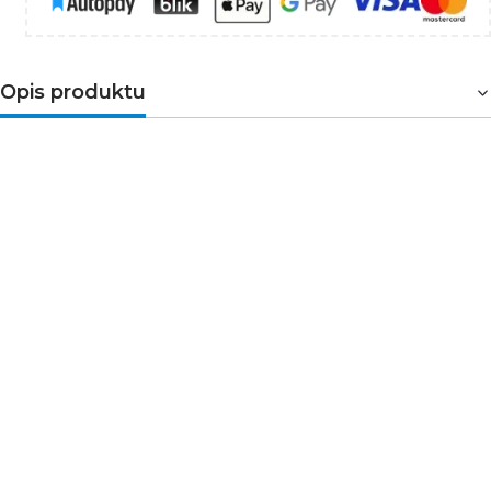
Opis produktu
Wyłącznik z zabezpieczeniem
nadmiarowoprądowym
4-biegunowy. Służy do
ochrony przewodów przed przeciążeniami i zwarciami
w instalacjach i urządzeniach. Przeznaczony do montażu
na szynie TH35. Wyłączniki o
charakterystyce typu
B
zaprojektowane są do automatycznego wyzwalania
przy prądzie przekraczającym od 3 do 5 razy wartość
prądu wyjściowego.
➤Parametry techniczne
Napięcie znamionowe [V]: 400 AC
Częstotliwość znamionowa [Hz]: 50
Prąd znamionowy [A]: 32