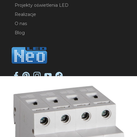
Projekty oświetlenia LED
Realizacje
O nas
Blog
NEO-LED SP. K.
ul. Jana Długosza 2
51-162 Wrocław
NIP: 8951925233
sklep@neoled.pl