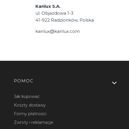
Kanlux S.A.
ul. Objazdowa 1-3
41-922 Radzionków, Polska
kanlux@kanlux.com
Linki w stopce
POMOC
Jak kupować
Koszty dostawy
Formy płatności
Zwroty i reklamacje