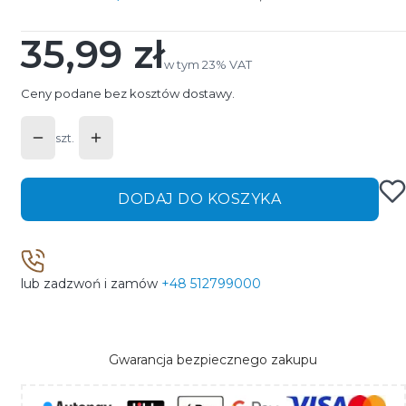
35,99 zł
Cena
w tym 23% VAT
w tym
23%
VAT
Ceny podane bez kosztów dostawy.
szt.
DODAJ DO KOSZYKA
lub zadzwoń i zamów
+48 512799000
Gwarancja bezpiecznego zakupu