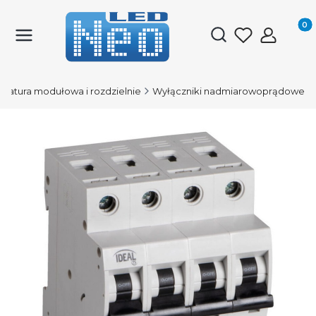
Produk
Otwórz wyszukiwark
aratura modułowa i rozdzielnie
Wyłączniki nadmiarowoprądowe