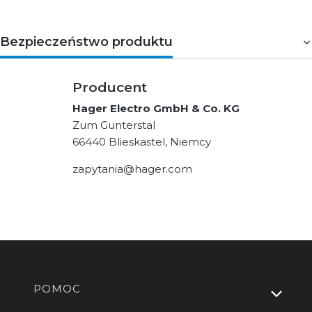
Bezpieczeństwo produktu
Producent
Hager Electro GmbH & Co. KG
Zum Gunterstal
66440 Blieskastel, Niemcy
zapytania@hager.com
Linki w stopce
POMOC