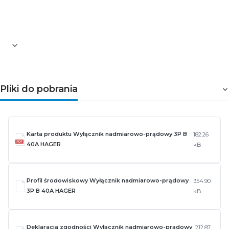
Pozostałe informacje dotyczące produktu znajdują się w
zakładce
Pliki do pobrania
Pliki do pobrania
Karta produktu Wyłącznik nadmiarowo-prądowy 3P B
182.26
40A HAGER
kB
Profil środowiskowy Wyłącznik nadmiarowo-prądowy
354.90
3P B 40A HAGER
kB
Deklaracja zgodności Wyłącznik nadmiarowo-prądowy
212.87