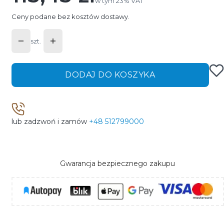
w tym 23% VAT
w tym
23%
VAT
Ceny podane bez kosztów dostawy.
szt.
DODAJ DO KOSZYKA
lub zadzwoń i zamów
+48 512799000
Gwarancja bezpiecznego zakupu