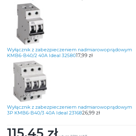
Wyłącznik z zabezpieczeniem nadmiarowoprądowym
KMB6-B40/2 40A Ideal 32580
17,99 zł
Wyłącznik z zabezpieczeniem nadmiarowoprądowym
3P KMB6-B40/3 40A Ideal 23168
26,99 zł
115,45 zł
Cena