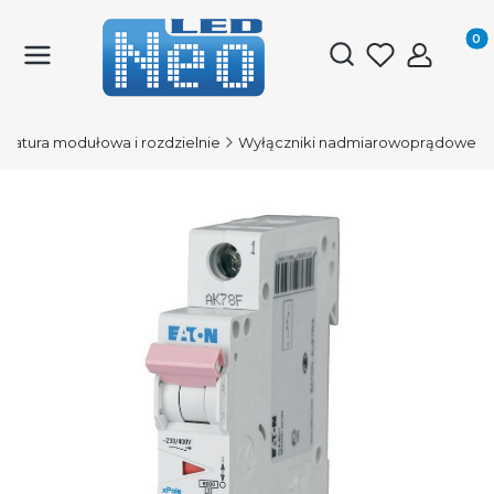
Produk
Otwórz wyszukiwark
aratura modułowa i rozdzielnie
Wyłączniki nadmiarowoprądowe