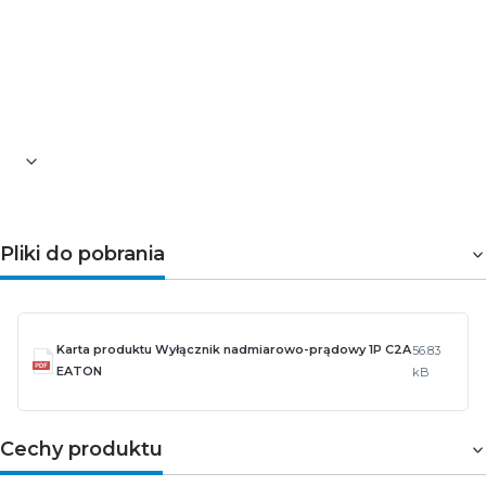
Pojemność zacisków [mm²]: 1-25
Zakres temperatury otoczenia, na którą może być
narażony wyrób [°C]: od -25 do 75
Wysokość [mm]: 85
Szerokość [mm]: 17,7
Długość [mm]: 73
Pliki do pobrania
Karta produktu Wyłącznik nadmiarowo-prądowy 1P C2A
56.83
EATON
kB
Cechy produktu