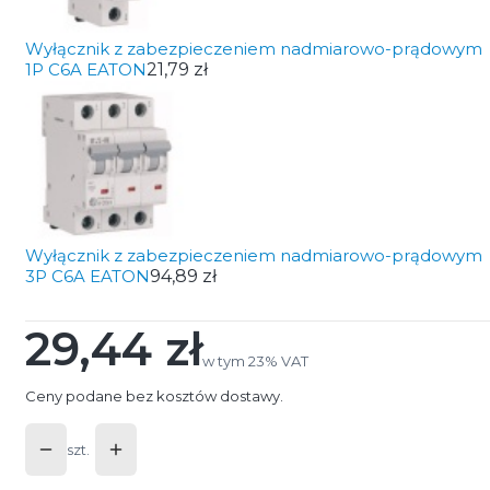
Wyłącznik z zabezpieczeniem nadmiarowo-prądowym
1P C6A EATON
21,79 zł
Wyłącznik z zabezpieczeniem nadmiarowo-prądowym
3P C6A EATON
94,89 zł
29,44 zł
Cena
w tym 23% VAT
w tym
23%
VAT
Ceny podane bez kosztów dostawy.
szt.