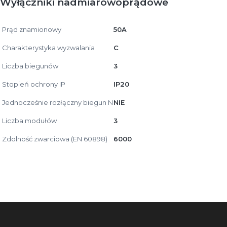
Wyłączniki nadmiarowoprądowe
Prąd znamionowy
50A
Charakterystyka wyzwalania
C
Liczba biegunów
3
Stopień ochrony IP
IP20
Jednocześnie rozłączny biegun N
NIE
Liczba modułów
3
Zdolność zwarciowa (EN 60898)
6000