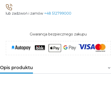
lub zadzwoń i zamów
+48 512799000
Gwarancja bezpiecznego zakupu
Opis produktu
Wyłącznik z zabezpieczeniem nadmiarowo-prądowym
3-biegunowy. Służy do ochrony przewodów przed
przeciążeniami i zwarciami w instalacjach i urządzeniach.
Przeznaczony do montażu na szynie DIN35. Wyłączniki o
charakterystyce typu C zaprojektowane są do