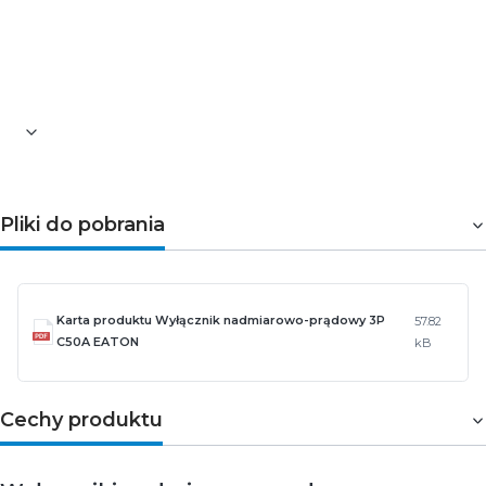
Zakres temperatury otoczenia, na którą może być
narażony wyrób [°C]: od -25 do 75
Wysokość [mm]: 85
Szerokość [mm]: 53,1
Długość [mm]: 73
Pliki do pobrania
Karta produktu Wyłącznik nadmiarowo-prądowy 3P
57.82
C50A EATON
kB
Cechy produktu