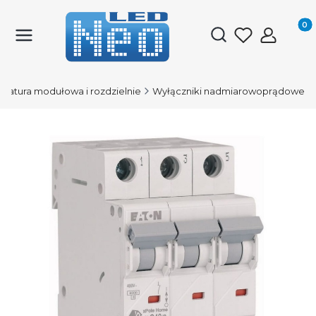
Produk
Otwórz wyszukiwark
aratura modułowa i rozdzielnie
Wyłączniki nadmiarowoprądowe