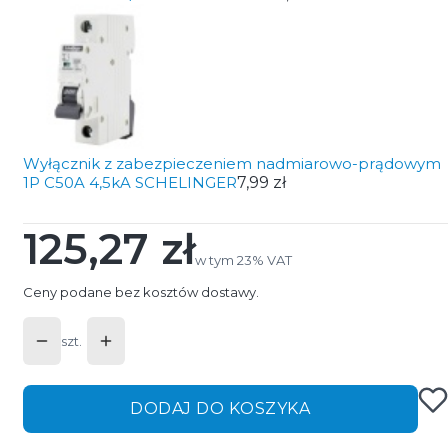
Wyłącznik z zabezpieczeniem nadmiarowo-prądowym
1P C50A 4,5kA SCHELINGER
7,99 zł
125,27 zł
Cena
w tym 23% VAT
w tym
23%
VAT
Ceny podane bez kosztów dostawy.
szt.
DODAJ DO KOSZYKA