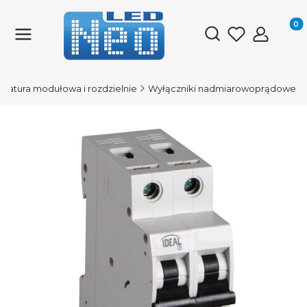
Produk
Otwórz wyszukiwark
aratura modułowa i rozdzielnie
Wyłączniki nadmiarowoprądowe