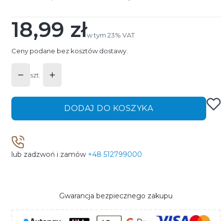
18,99 zł
Cena
w tym 23% VAT
w tym
23%
VAT
Ceny podane bez kosztów dostawy.
szt.
DODAJ DO KOSZYKA
lub zadzwoń i zamów
+48 512799000
Gwarancja bezpiecznego zakupu