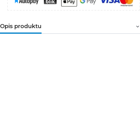
Opis produktu
Wyłącznik z zabezpieczeniem
nadmiarowoprądowym
2-biegunowy. Służy do
ochrony przewodów przed przeciążeniami i zwarciami
w instalacjach i urządzeniach. Przeznaczony do montażu
na szynie TH35. Wyłączniki o
charakterystyce typu
B
zaprojektowane są do automatycznego wyzwalania
przy prądzie przekraczającym od 3 do 5 razy wartość
prądu wyjściowego.
➤Parametry techniczne
Napięcie znamionowe [V]: 230 AC
Częstotliwość znamionowa [Hz]: 50
Prąd znamionowy [A]: 50