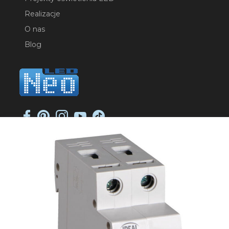
Realizacje
O nas
Blog
NEO-LED SP. K.
ul. Jana Długosza 2
51-162 Wrocław
NIP: 8951925233
sklep@neoled.pl