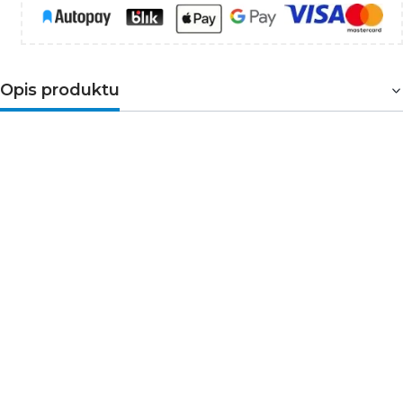
Opis produktu
Tarcza do cięcia metalu i inoxu HT6D632 Högert
wykonana z wysokogatunkowego, szybkotnącego
ziarna korundowego. Przeznaczona do cięcia
szlifierkami kątowymi metalu oraz stali nierdzewnej.
Znajdzie zastosowanie w przemyśle ciężkim,
budownictwie, a także motoryzacji. Zaprojektowana do
cięcia blach i innych prac, przy których istotne jest
niewielkie zużycie ciętego materiału. Dzięki
zastosowaniu najwyższej jakości surowców tarcze
doskonale nadają się do użytku profesjonalnego.
Prędkość robocza 80 m/s.
Parametry techniczne