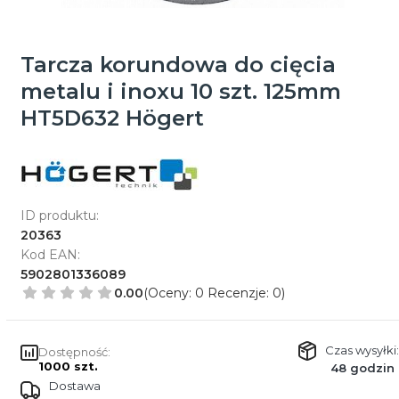
Tarcza korundowa do cięcia
metalu i inoxu 10 szt. 125mm
HT5D632 Högert
ID produktu:
20363
Kod EAN:
5902801336089
0.00
(Oceny: 0 Recenzje: 0)
Czas wysyłki:
Dostępność:
1000 szt.
48 godzin
Dostawa