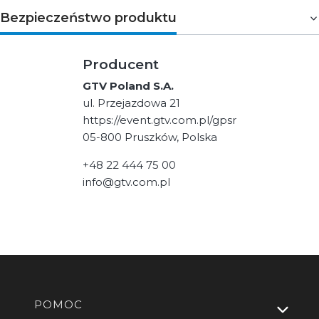
Bezpieczeństwo produktu
Producent
GTV Poland S.A.
ul. Przejazdowa 21
https://event.gtv.com.pl/gpsr
05-800 Pruszków, Polska
+48 22 444 75 00
info@gtv.com.pl
Linki w stopce
POMOC