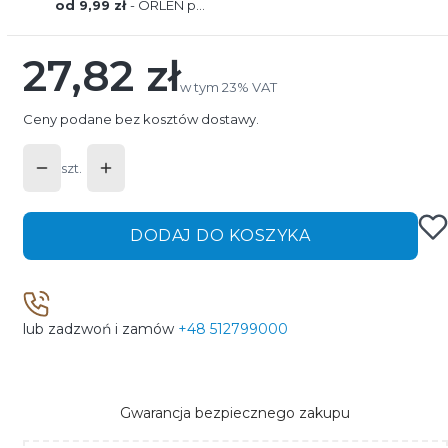
od 9,99 zł
- ORLEN paczka
27,82 zł
Cena
w tym 23% VAT
w tym
23%
VAT
Ceny podane bez kosztów dostawy.
szt.
DODAJ DO KOSZYKA
lub zadzwoń i zamów
+48 512799000
Gwarancja bezpiecznego zakupu