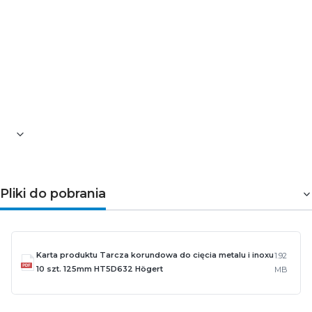
Średnica zewnętrzna tarczy [mm]: 125
Średnica otworu tarczy [mm]: 22,23
Grubość tarczy [mm]: 1,6
Materiał: korund
Maksymalne obroty [RPM]: 12 250
Zgodnie z normą: EN 12413
Zakres pracy: sucho
Pliki do pobrania
Karta produktu Tarcza korundowa do cięcia metalu i inoxu
1.92
10 szt. 125mm HT5D632 Högert
MB