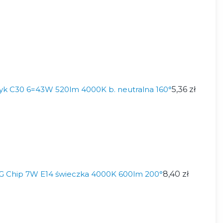
k C30 6=43W 520lm 4000K b. neutralna 160°
5,36 zł
Chip 7W E14 świeczka 4000K 600lm 200°
8,40 zł