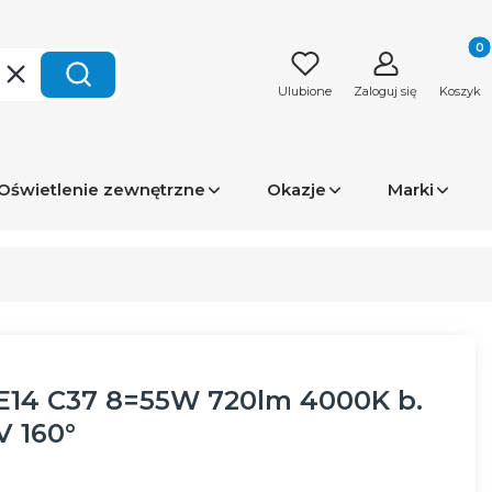
Produk
Wyczyść
Szukaj
Ulubione
Zaloguj się
Koszyk
Oświetlenie zewnętrzne
Okazje
Marki
E14 C37 8=55W 720lm 4000K b.
V 160°