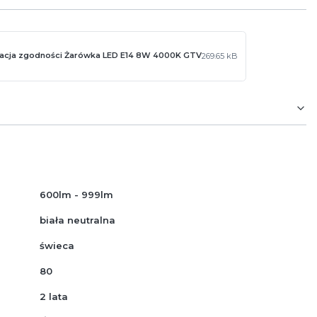
racja zgodności Żarówka LED E14 8W 4000K GTV
269.65 kB
600lm - 999lm
biała neutralna
świeca
80
2 lata