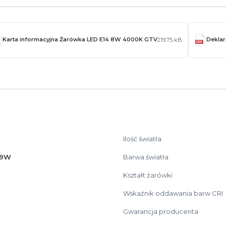
Karta informacyjna Żarówka LED E14 8W 4000K GTV
Dekla
219.75 kB
Ilość światła
.9W
Barwa światła
Kształt żarówki
Wskaźnik oddawania barw CRI
Gwarancja producenta