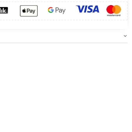
 wykorzystywanych do oświetlenia użytkowego.
eryzuje się szerokim kątem padania strumienia
zonych do wypoczynku oraz jako główne źródło