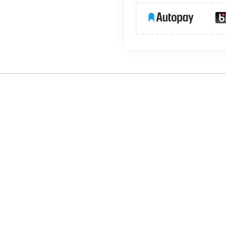
sprawdzi się jako zamiennik tradycyjnych żarówek halogenowych
ną barwę
światła o strumieniu świetlnym 720 lm. Żarówka charakt
nia. Świetnie sprawdzi się do oświetlenia pomieszczeń przeznac
wnanie do halogenu)