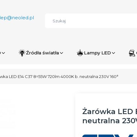
lep@neoled.pl
D
Źródła światła
Lampy LED
wka LED E14 C37 8=55W 720lm 4000K b. neutralna 230V 160°
Żarówka LED 
neutralna 230