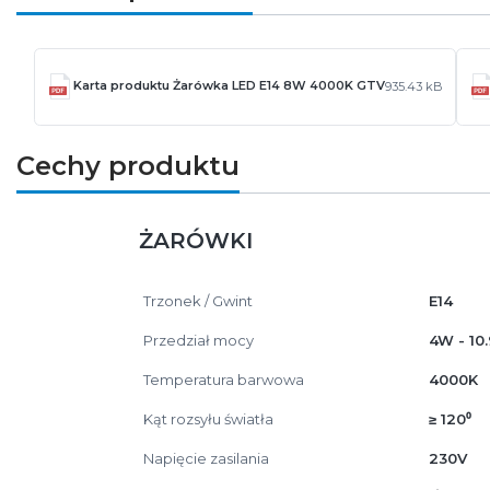
Karta produktu Żarówka LED E14 8W 4000K GTV
935.43 kB
Cechy produktu
ŻARÓWKI
Trzonek / Gwint
E14
Przedział mocy
4W - 10
Temperatura barwowa
4000K
Kąt rozsyłu światła
≥ 120⁰
Napięcie zasilania
230V