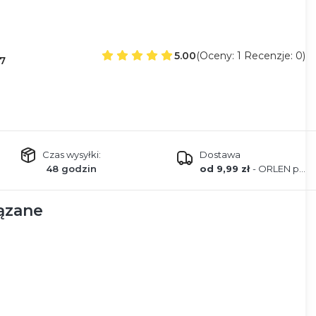
5.00
(Oceny: 1 Recenzje: 0)
7
Czas wysyłki:
Dostawa
48 godzin
od 9,99 zł
- ORLEN paczka
ązane