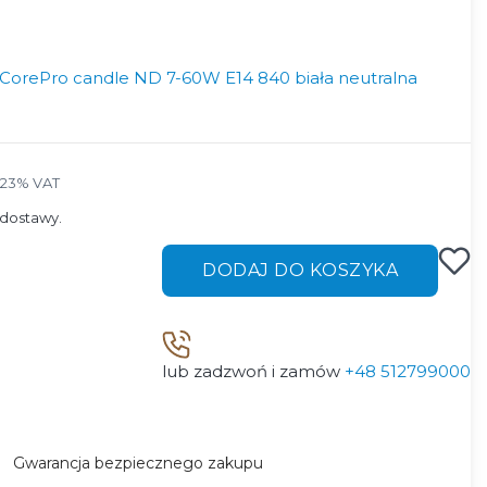
CorePro candle ND 7-60W E14 840 biała neutralna
 23% VAT
23%
VAT
dostawy.
DODAJ DO KOSZYKA
lub zadzwoń i zamów
+48 512799000
Gwarancja bezpiecznego zakupu