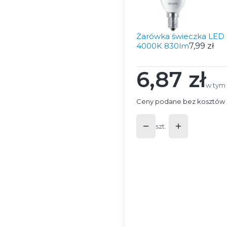
Żarówka świeczka LED 
4000K 830lm
7,99 zł
6,87 zł
Cena
w tym
w tym
Ceny podane bez kosztów 
szt.