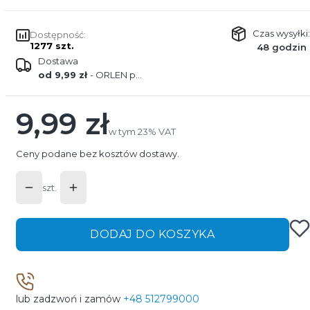
Czas wysyłki:
Dostępność:
1277 szt.
48 godzin
Dostawa
od 9,99 zł
- ORLEN paczka
9,99 zł
Cena
w tym 23% VAT
w tym
23%
VAT
Ceny podane bez kosztów dostawy.
szt.
DODAJ DO KOSZYKA
lub zadzwoń i zamów
+48 512799000