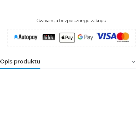
Gwarancja bezpiecznego zakupu
Opis produktu
Żarówka LED Filament EMOS A60 E27 7,5W 2700K
– stylowa i energooszczędna alternatywa
Żarówka LED EMOS Filament A60
z trzonkiem
E27
o
mocy
7,5W
to idealne połączenie tradycyjnego wyglądu
i nowoczesnej technologii. Zapewnia
ciepłe białe
światło o temperaturze barwowej 2700K
i
strumieniu świetlnym
1055 lm
, stanowiąc