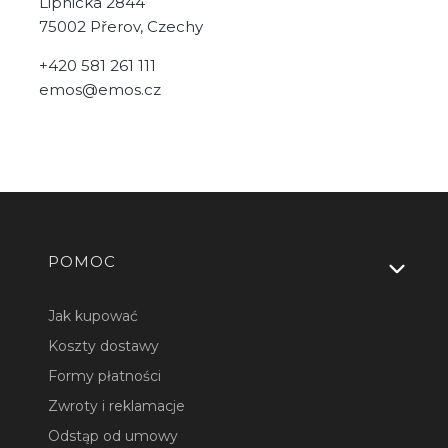
Lipnicka 2844
75002 Přerov, Czechy
+420 581 261 111
emos@emos.cz
Linki w stopce
POMOC
Jak kupować
Koszty dostawy
Formy płatności
Zwroty i reklamacje
Odstąp od umowy