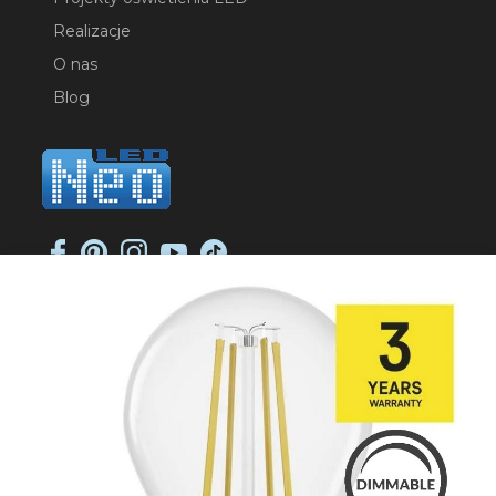
Realizacje
O nas
Blog
NEO-LED SP. K.
ul. Jana Długosza 2
51-162 Wrocław
NIP: 8951925233
sklep@neoled.pl