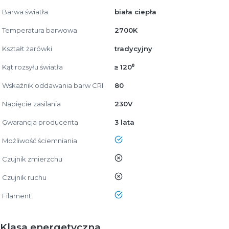
Barwa światła
biała ciepła
Temperatura barwowa
2700K
Kształt żarówki
tradycyjny
Kąt rozsyłu światła
≥ 120⁰
Wskaźnik oddawania barw CRI
80
Napięcie zasilania
230V
Gwarancja producenta
3 lata
tak
Możliwość ściemniania
nie
Czujnik zmierzchu
nie
Czujnik ruchu
tak
Filament
Klasa energetyczna