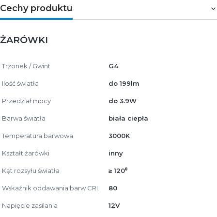
Cechy produktu
ŻARÓWKI
Trzonek / Gwint
G4
Ilość światła
do 199lm
Przedział mocy
do 3.9W
Barwa światła
biała ciepła
Temperatura barwowa
3000K
Kształt żarówki
inny
Kąt rozsyłu światła
≥ 120⁰
Wskaźnik oddawania barw CRI
80
Napięcie zasilania
12V