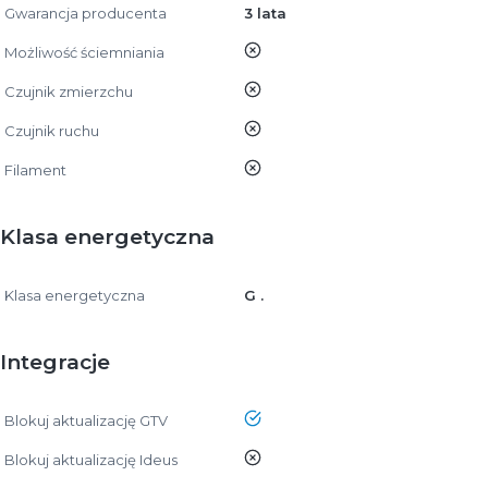
Gwarancja producenta
3 lata
nie
Możliwość ściemniania
nie
Czujnik zmierzchu
nie
Czujnik ruchu
nie
Filament
Klasa energetyczna
Klasa energetyczna
G .
Integracje
tak
Blokuj aktualizację GTV
nie
Blokuj aktualizację Ideus