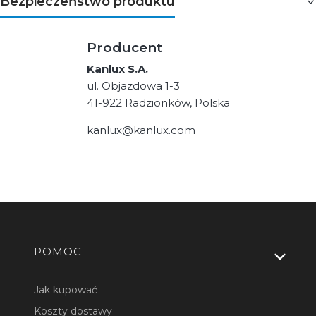
Bezpieczeństwo produktu
Producent
Kanlux S.A.
ul. Objazdowa 1-3
41-922 Radzionków, Polska
kanlux@kanlux.com
Linki w stopce
POMOC
Jak kupować
Koszty dostawy