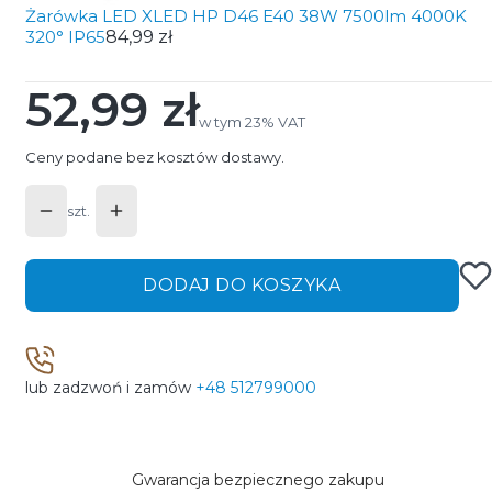
Żarówka LED XLED HP D46 E40 38W 7500lm 4000K
320° IP65
84,99 zł
52,99 zł
Cena
w tym 23% VAT
w tym
23%
VAT
Ceny podane bez kosztów dostawy.
szt.
DODAJ DO KOSZYKA
lub zadzwoń i zamów
+48 512799000
Gwarancja bezpiecznego zakupu