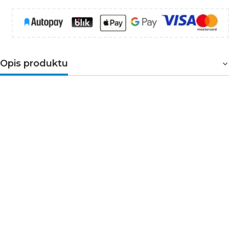
Opis produktu
Żarówka z serii Kanlux XLED W łączy w sobie najlepsze
cechy tradycyjnych żarówek i nowoczesnych źródeł
światła LED. Bardzo wysoka skuteczność świetlna to
zasługa świetnych parametrów, dzięki której
zdecydowana większość pobieranej energii przekłada
się na energię świetlną (użytkową). Żarówka
charakteryzuje się bardzo wysokim stopniem
szczelności (
IP65
), dzięki któremu z powodzeniem może
być wykorzystywana w zewnętrznych aranżacjach.
Produkt to
specjalistyczna żarówka
doskonała do
lamp parkowych. Producent gwarantuje 3-letnią