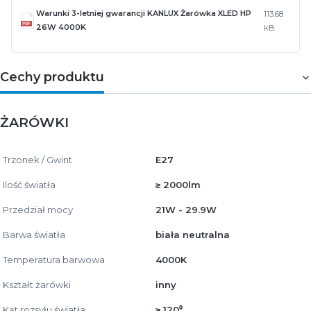
Warunki 3-letniej gwarancji KANLUX Żarówka XLED HP
113.68
26W 4000K
kB
Cechy produktu
ŻARÓWKI
Trzonek / Gwint
E27
Ilość światła
≥ 2000lm
Przedział mocy
21W - 29.9W
Barwa światła
biała neutralna
Temperatura barwowa
4000K
Kształt żarówki
inny
Kąt rozsyłu światła
≥ 120⁰