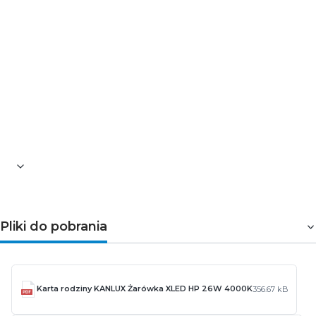
Klasa energetyczna: D
Klasa szczelności: IP65
Kolor: mleczny
Materiał klosza: szkło
Wysokość [mm]: 245
Średnica [mm]: 90
Waga [g]: 186
Pozostałe informacje dotyczące produktu znajdują się w
zakładce
Pliki do pobrania
Pliki do pobrania
Karta rodziny KANLUX Żarówka XLED HP 26W 4000K
356.67 kB