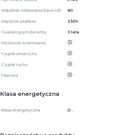
Wskaźnik oddawania barw CRI
80
Napięcie zasilania
230V
Gwarancja producenta
3 lata
nie
Możliwość ściemniania
nie
Czujnik zmierzchu
nie
Czujnik ruchu
nie
Filament
Klasa energetyczna
Klasa energetyczna
D .