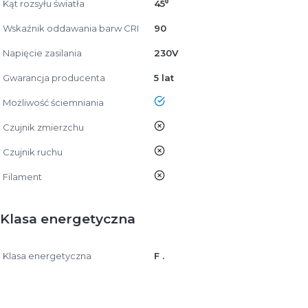
Kąt rozsyłu światła
45⁰
Wskaźnik oddawania barw CRI
90
Napięcie zasilania
230V
Gwarancja producenta
5 lat
tak
Możliwość ściemniania
nie
Czujnik zmierzchu
nie
Czujnik ruchu
nie
Filament
Klasa energetyczna
Klasa energetyczna
F .