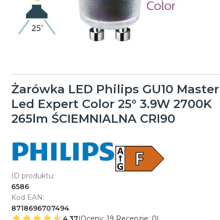
Żarówka LED Philips GU10 Master
Led Expert Color 25° 3.9W 2700K
265lm ŚCIEMNIALNA CRI90
ID produktu:
6586
Kod EAN:
8718696707494
4.37
(Oceny: 19 Recenzje: 0)