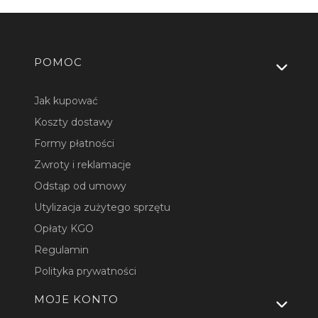
Linki w stopce
POMOC
Jak kupować
Koszty dostawy
Formy płatności
Zwroty i reklamacje
Odstąp od umowy
Utylizacja zużytego sprzętu
Opłaty KGO
Regulamin
Polityka prywatności
MOJE KONTO