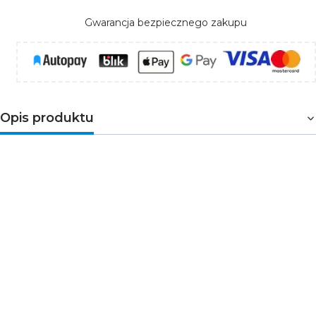
Gwarancja bezpiecznego zakupu
Opis produktu
Philips MASTER LED ExpertColor 3.9-35W GU10 927 25D
to profesjonalna, ściemnialna żarówka LED GU10
przeznaczona do oświetlenia akcentującego i
dekoracyjnego. Model emituje bardzo ciepłe światło
2700K oraz oferuje wyjątkowo wysoki współczynnik
oddawania barw CRI97, dzięki czemu zapewnia
naturalne i nasycone odwzorowanie kolorów. Produkt
został zaprojektowany jako energooszczędny
zamiennik reflektorów halogenowych 35W.