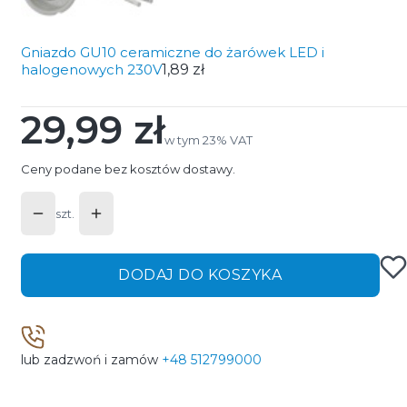
Gniazdo GU10 ceramiczne do żarówek LED i
halogenowych 230V
1,89 zł
29,99 zł
Cena
w tym 23% VAT
w tym
23%
VAT
Ceny podane bez kosztów dostawy.
szt.
DODAJ DO KOSZYKA
lub zadzwoń i zamów
+48 512799000